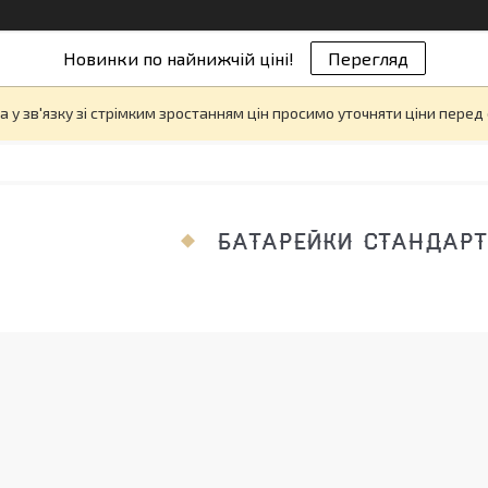
Новинки по найнижчій ціні!
Перегляд
а у зв'язку зі стрімким зростанням цін просимо уточняти ціни пере
БАТАРЕЙКИ СТАНДАРТ