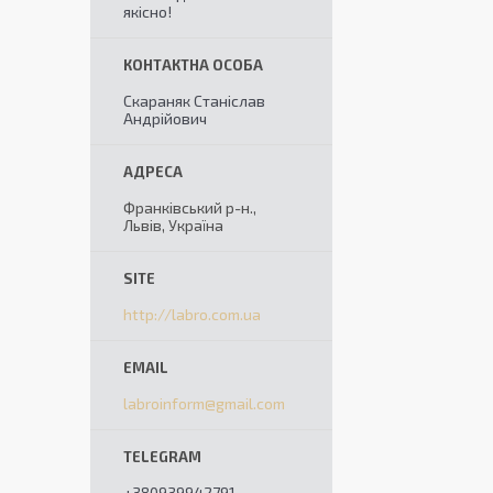
якісно!
Скараняк Станіслав
Андрійович
Франківський р-н.,
Львів, Україна
http://labro.com.ua
labroinform@gmail.com
+380939942791