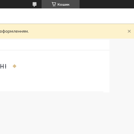
Кошик
д оформленням.
НІ