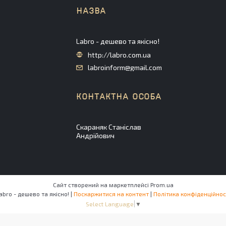
Labro - дешево та якісно!
http://labro.com.ua
labroinform@gmail.com
Скараняк Станіслав
Андрійович
Сайт створений на маркетплейсі
Prom.ua
Labro - дешево та якісно! |
Поскаржитися на контент
|
Політика конфіденційнос
Select Language
▼