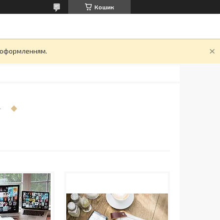
Кошик
д оформленням.
И