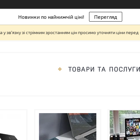
Новинки по найнижчій ціні!
Перегляд
а у зв'язку зі стрімким зростанням цін просимо уточняти ціни пере
ТОВАРИ ТА ПОСЛУГ