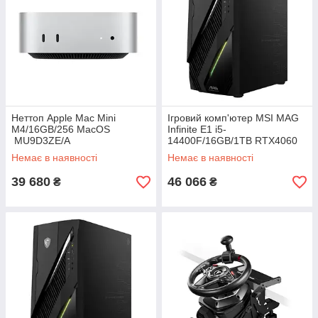
Неттоп Apple Mac Mini
Ігровий комп'ютер MSI MAG
M4/16GB/256 MacOS
Infinite E1 i5-
MU9D3ZE/A
14400F/16GB/1TB RTX4060
(MAG Infinite E1 14NUC5-
Немає в наявності
Немає в наявності
036XEU)
39 680
46 066
₴
₴