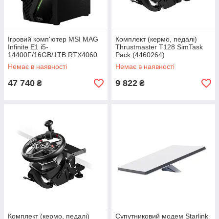
Ігровий комп'ютер MSI MAG
Комплект (кермо, педалі)
Infinite E1 i5-
Thrustmaster T128 SimTask
14400F/16GB/1TB RTX4060
Pack (4460264)
(MAG Infinite E1 14NUC5-
Немає в наявності
Немає в наявності
036XEU)
47 740
9 822
₴
₴
Комплект (кермо, педалі)
Супутниковий модем Starlink