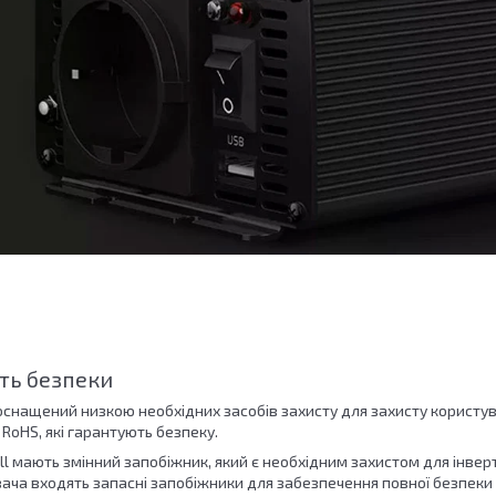
ть безпеки
r оснащений низкою необхідних засобів захисту для захисту корист
 RoHS, які гарантують безпеку.
ll мають змінний запобіжник, який є необхідним захистом для інверт
ача входять запасні запобіжники для забезпечення повної безпеки