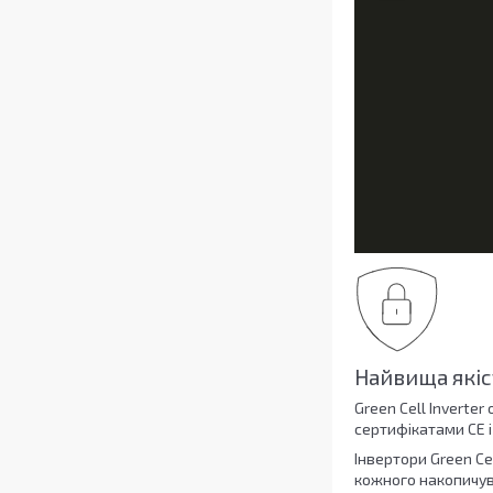
Найвища якіс
Green Cell Inverte
сертифікатами CE і
Інвертори Green Ce
кожного накопичув