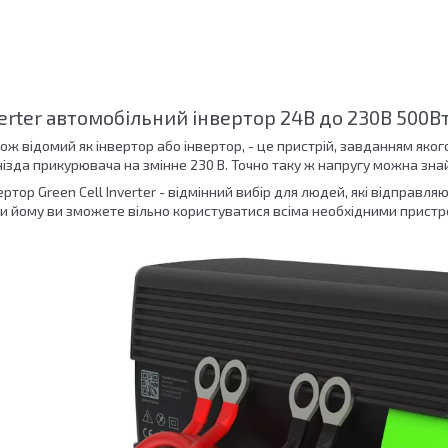
nverter автомобільний інвертор 24В до 230В 500В
ж відомий як інвертор або інвертор, - це пристрій, завданням якого
ізда прикурювача на змінне 230 В. Точно таку ж напругу можна знайти
ртор Green Cell Inverter - відмінний вибір для людей, які відправля
и йому ви зможете вільно користуватися всіма необхідними пристро