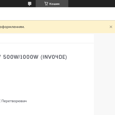
Кошик
д оформленням.
 500W/1000W (INV04DE)
E Перетворювач