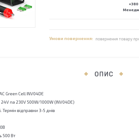
+380 
Менедже
повернення товару пр
ОПИС
C Green Cell INV04DE
ор 24V na 230V 500W/1000W (INV04DE)
. Термін відправки 3-5 днів
В
30В
ь 500 Вт