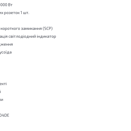
1000 Вт
х розеток 1 шт.
 короткого замикання (SCP)
ція світлодіодний індикатор
дження
усоїда
екті
і
ки
V04DE