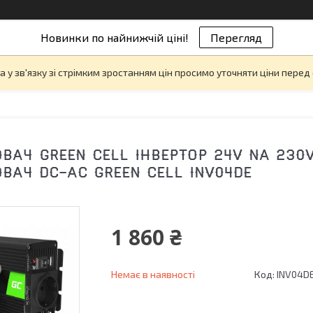
Новинки по найнижчій ціні!
Перегляд
а у зв'язку зі стрімким зростанням цін просимо уточняти ціни пере
ВАЧ GREEN CELL ІНВЕРТОР 24V NA 230V
ВАЧ DC-AC GREEN CELL INV04DE
1 860 ₴
Немає в наявності
Код:
INV04D