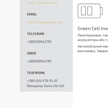
http://labro.com.ua
labroinform@gmail.com
Green Cell I
Перетворювач, тако
акумулятора або гн
+380939942791
Автомобільний інве
вантажівці. Завдяк
+380939942791
+380 (63) 079-55-01
Менеджер Злата Life Cell