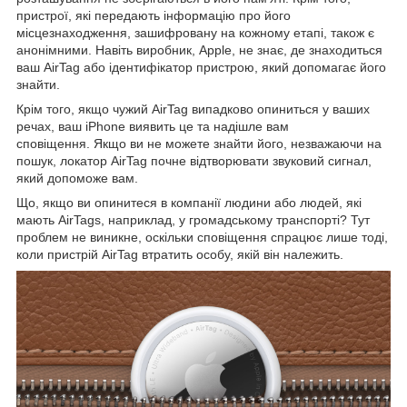
пристрої, які передають інформацію про його
місцезнаходження, зашифровану на кожному етапі, також є
анонімними. Навіть виробник, Apple, не знає, де знаходиться
ваш AirTag або ідентифікатор пристрою, який допомагає його
знайти.
Крім того, якщо чужий AirTag випадково опиниться у ваших
речах, ваш iPhone виявить це та надішле вам
сповіщення. Якщо ви не можете знайти його, незважаючи на
пошук, локатор AirTag почне відтворювати звуковий сигнал,
який допоможе вам.
Що, якщо ви опинитеся в компанії людини або людей, які
мають AirTags, наприклад, у громадському транспорті? Тут
проблем не виникне, оскільки сповіщення спрацює лише тоді,
коли пристрій AirTag втратить особу, якій він належить.