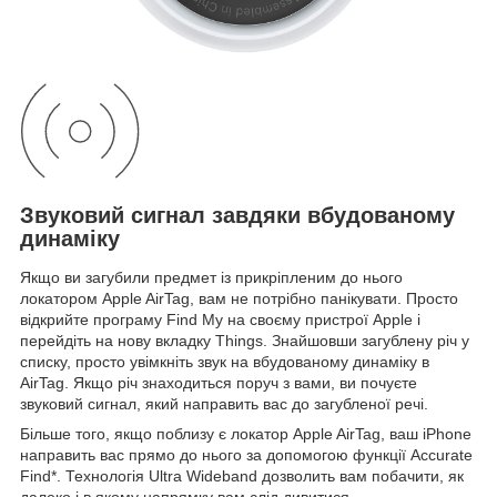
Звуковий сигнал завдяки вбудованому
динаміку
Якщо ви загубили предмет із прикріпленим до нього
локатором Apple AirTag, вам не потрібно панікувати. Просто
відкрийте програму Find My на своєму пристрої Apple і
перейдіть на нову вкладку Things. Знайшовши загублену річ у
списку, просто увімкніть звук на вбудованому динаміку в
AirTag. Якщо річ знаходиться поруч з вами, ви почуєте
звуковий сигнал, який направить вас до загубленої речі.
Більше того, якщо поблизу є локатор Apple AirTag, ваш iPhone
направить вас прямо до нього за допомогою функції Accurate
Find*. Технологія Ultra Wideband дозволить вам побачити, як