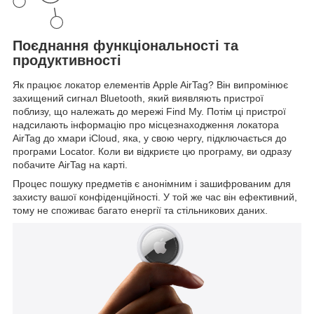
Поєднання функціональності та
продуктивності
Як працює локатор елементів Apple AirTag? Він випромінює
захищений сигнал Bluetooth, який виявляють пристрої
поблизу, що належать до мережі Find My. Потім ці пристрої
надсилають інформацію про місцезнаходження локатора
AirTag до хмари iCloud, яка, у свою чергу, підключається до
програми Locator. Коли ви відкриєте цю програму, ви одразу
побачите AirTag на карті.
Процес пошуку предметів є анонімним і зашифрованим для
захисту вашої конфіденційності. У той же час він ефективний,
тому не споживає багато енергії та стільникових даних.