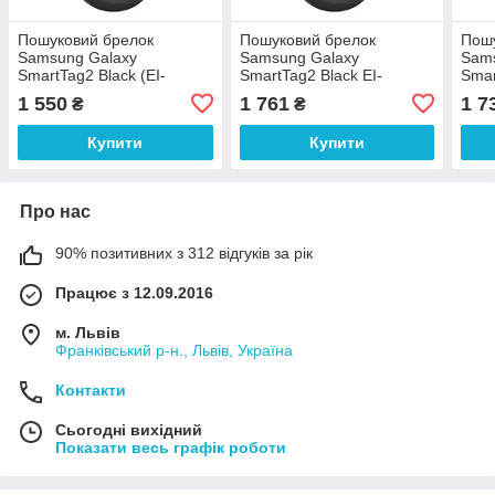
Пошуковий брелок
Пошуковий брелок
Пошу
Samsung Galaxy
Samsung Galaxy
Sam
SmartTag2 Black (EI-
SmartTag2 Black EI-
Smar
T5600BBEG) EI-
T5600BBEGEU (EI-
T56
1 550
1 761
1 7
₴
₴
T5600BBEGEU
T5600BBEG)
T560
T56
Купити
Купити
Про нас
90% позитивних з 312 відгуків за рік
Працює з 12.09.2016
м. Львів
Франківський р-н., Львів, Україна
Контакти
Сьогодні вихідний
Показати весь графік роботи