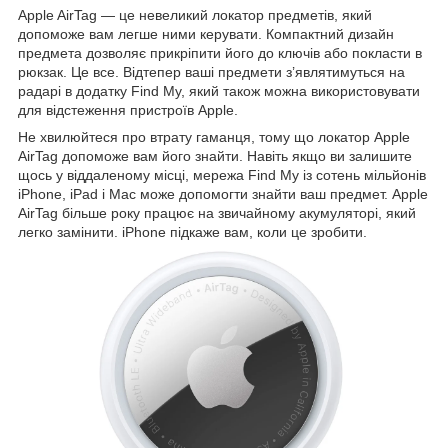
Apple AirTag — це невеликий локатор предметів, який
допоможе вам легше ними керувати. Компактний дизайн
предмета дозволяє прикріпити його до ключів або покласти в
рюкзак. Це все. Відтепер ваші предмети з’являтимуться на
радарі в додатку Find My, який також можна використовувати
для відстеження пристроїв Apple.
Не хвилюйтеся про втрату гаманця, тому що локатор Apple
AirTag допоможе вам його знайти. Навіть якщо ви залишите
щось у віддаленому місці, мережа Find My із сотень мільйонів
iPhone, iPad і Mac може допомогти знайти ваш предмет. Apple
AirTag більше року працює на звичайному акумуляторі, який
легко замінити. iPhone підкаже вам, коли це зробити.