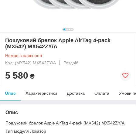
Пошуковий брелок Apple AirTag 4-pack
(MX542) MX542ZY/A
Немає в наявності
Код: (MX542) MX542ZY/A
Роздріб
5 580
₴
Опис
Характеристики
Доставка
Оплата
Умови п
Опис
Пошуковий брелок Apple AirTag 4-pack (MX542) MX542ZY/A
Тип модуля Локатор