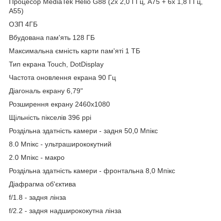
Процесор MediaTek Helio G88 (2x 2,0 ГГц, A75 + 6x 1,8 ГГц,
A55)
ОЗП 4ГБ
Вбудована пам'ять 128 ГБ
Максимальна ємність карти пам'яті 1 ТБ
Тип екрана Touch, DotDisplay
Частота оновлення екрана 90 Гц
Діагональ екрану 6,79"
Розширення екрану 2460x1080
Щільність пікселів 396 ppi
Роздільна здатність камери - задня 50,0 Мпікс
8.0 Мпікс - ультраширококутний
2.0 Мпікс - макро
Роздільна здатність камери - фронтальна 8,0 Мпікс
Діафрагма об'єктива
f/1.8 - задня лінза
f/2.2 - задня надширококутна лінза