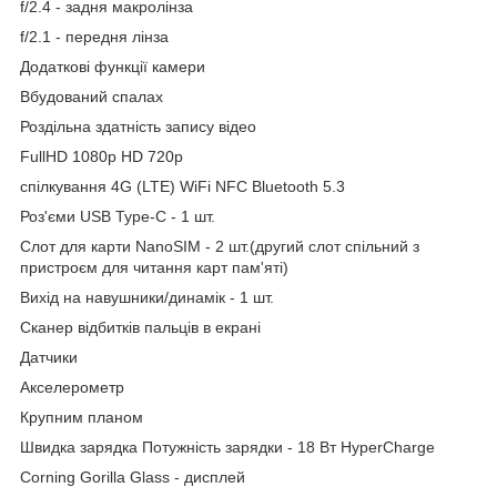
f/2.4 - задня макролінза
f/2.1 - передня лінза
Додаткові функції камери
Вбудований спалах
Роздільна здатність запису відео
FullHD 1080p HD 720p
спілкування 4G (LTE) WiFi NFC Bluetooth 5.3
Роз'єми USB Type-C - 1 шт.
Слот для карти NanoSIM - 2 шт.(другий слот спільний з
пристроєм для читання карт пам'яті)
Вихід на навушники/динамік - 1 шт.
Сканер відбитків пальців в екрані
Датчики
Акселерометр
Крупним планом
Швидка зарядка Потужність зарядки - 18 Вт HyperCharge
Corning Gorilla Glass - дисплей