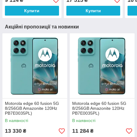
9 114
17 515
16 
₴
₴
Купити
Купити
Акційні пропозиції та новинки
Motorola edge 60 fusion 5G
Motorola edge 60 fusion 5G
8/256GB Amazonite 120Hz
8/256GB Amazonite 120Hz
PB7E0035PL)
PB7E0035PL)
В наявності
В наявності
13 330
11 284
₴
₴