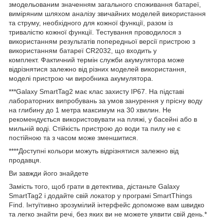
змодельованим значенням загального споживання батареї,
виміряним шляхом аналізу звичайних моделей використання
та струму, необхідного для кожної функції, разом із
тривалістю кожної функції. Тестування проводилося з
використанням результатів попередньої версії пристрою з
використанням батареї CR2032, що входить у
комплект. Фактичний термін служби акумулятора може
відрізнятися залежно від різних моделей використання,
моделі пристрою чи виробника акумулятора.
***Galaxy SmartTag2 має клас захисту IP67. На підставі
лабораторних випробувань за умов занурення у прісну воду
на глибину до 1 метра максимум на 30 хвилин. Не
рекомендується використовувати на пляжі, у басейні або в
мильній воді. Стійкість пристрою до води та пилу не є
постійною та з часом може зменшитися.
****Доступні кольори можуть відрізнятися залежно від
продавця.
Ви завжди його знайдете
Замість того, щоб грати в детектива, дістаньте Galaxy
SmartTag2 і додайте свій локатор у програмі SmartThings
Find. Інтуїтивно зрозумілий інтерфейс допоможе вам швидко
та легко знайти речі, без яких ви не можете уявити свій день.*