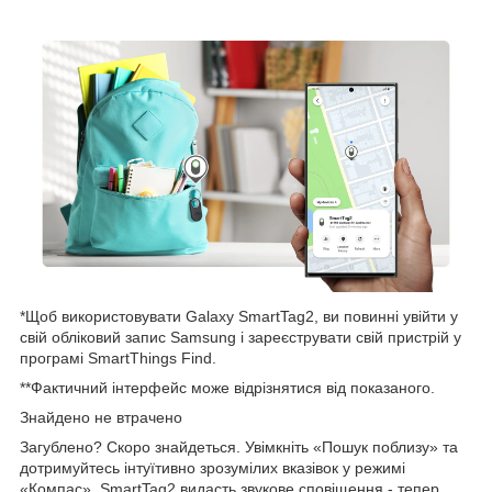
*Щоб використовувати Galaxy SmartTag2, ви повинні увійти у
свій обліковий запис Samsung і зареєструвати свій пристрій у
програмі SmartThings Find.
**Фактичний інтерфейс може відрізнятися від показаного.
Знайдено не втрачено
Загублено? Скоро знайдеться. Увімкніть «Пошук поблизу» та
дотримуйтесь інтуїтивно зрозумілих вказівок у режимі
«Компас». SmartTag2 видасть звукове сповіщення - тепер