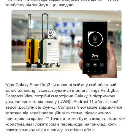
загублену річ знайдуть ще швидше.
*Для Galaxy SmartTag2 ви повинні увійти у свій обліковий
запис Samsung і зареєструватися в SmartThings Find. Для
Compass View потрібні смартфони Galaxy із підтримкою
ультраширокого діапазону (UWB) і Android 11 або пізнішої
версії. Доступність функції Compass View може відрізнятися
залежно від версії операційної системи, підключеного
пристрою чи країни. ** Точність може бути знижена, якщо між
користувачем і локатором є перешкода, наприклад, коли
локатор знаходиться в ящику, за стіною або в