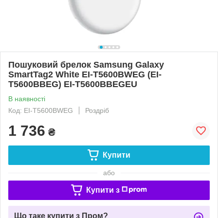
Пошуковий брелок Samsung Galaxy
SmartTag2 White EI-T5600BWEG (EI-
T5600BBEG) EI-T5600BBEGEU
В наявності
Код: EI-T5600BWEG
Роздріб
1 736
₴
Купити
або
Купити з
Що таке купити з Пром?