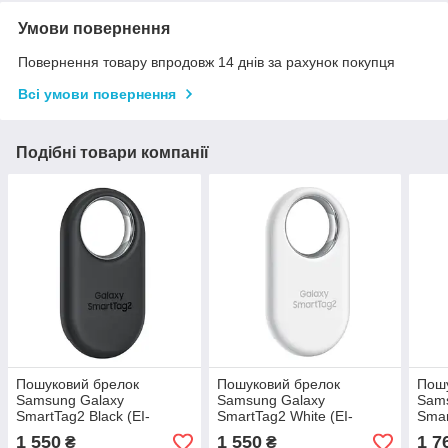
Умови повернення
Повернення товару впродовж 14 днів за рахунок покупця
Всі умови повернення
Подібні товари компанії
Пошуковий брелок
Пошуковий брелок
Пошу
Samsung Galaxy
Samsung Galaxy
Sam
SmartTag2 Black (EI-
SmartTag2 White (EI-
Smar
T5600BBEG) EI-
T5600BWEG) білий
T56
1 550
1 550
1 7
₴
₴