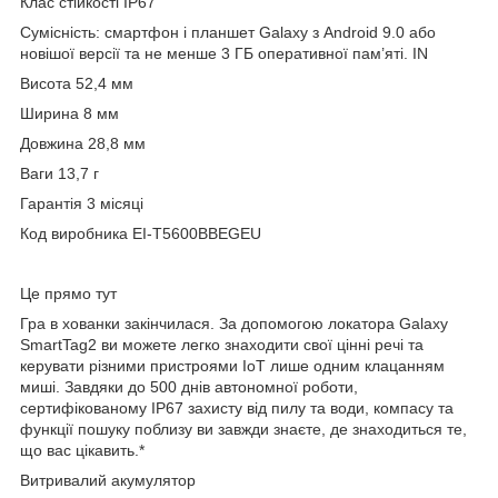
Клас стійкості IP67
Сумісність: смартфон і планшет Galaxy з Android 9.0 або
новішої версії та не менше 3 ГБ оперативної пам’яті. IN
Висота 52,4 мм
Ширина 8 мм
Довжина 28,8 мм
Ваги 13,7 г
Гарантія 3 місяці
Код виробника EI-T5600BBEGEU
Це прямо тут
Гра в хованки закінчилася. За допомогою локатора Galaxy
SmartTag2 ви можете легко знаходити свої цінні речі та
керувати різними пристроями IoT лише одним клацанням
миші. Завдяки до 500 днів автономної роботи,
сертифікованому IP67 захисту від пилу та води, компасу та
функції пошуку поблизу ви завжди знаєте, де знаходиться те,
що вас цікавить.*
Витривалий акумулятор