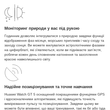
Моніторинг природи у вас під рукою
Годинник дозволяє інтегруватися з природою завдяки функції
відображення фаз місяця, морських припливів і часу сходу та
заходу сонця. Ви можете милуватися астрологічними фазами
на циферблаті, які з’являються, коли ви піднімаєте зап’ястя,
роблячи кожен день сповненим натхнення та захоплення
красою навколишнього світу.
Надійне позиціонування та точне навчання
Huawei Watch GT 5 оснащений покращеними функціями GPS
і вдосконаленими алгоритмами, які підвищують точність
вимірювання пульсу та позиціонування. Завдяки цьому ви
можете бути впевнені, що ваші тренування, такі як біг або їзда