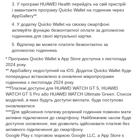
У програмі HUAWEI Health перейдіть на свій пристрій
і завантажте програму Quicko Wallet на годинник через
AppGallery**.
У додатку Quicko Wallet на своєму смартфоні
активуйте функцію безконтактної оплати за допомогою
годинника для своєї віртуальної картки.
Відтепер ви можете платити безконтактно за
допомогою годинника.
* Програма Quicko Wallet в App Store доступна з листопада
2024 року.
** AppGallery недоступний на iOS. Додаток Quicko Wallet буде
попередньо встановлено в оновленні мікропрограми
годинника з листопада 2024 року.
***Платежі доступні для HUAWEI WATCH GT 5, HUAWEI
WATCH GT 5 Pro або HUAWEI WATCH Ultimate Green. Список
моделей, в яких будуть доступні виплати, буде поступово
оновлюватися.
****Для здійснення платежу розумний годинник повинен мати
активне підключення до смартфону. Найближчим часом буде
доступне оновлення, яке дозволить здійснювати платежі без
активного підключення до смартфону.
Google Play є торговою маркою Google LLC, а App Store є