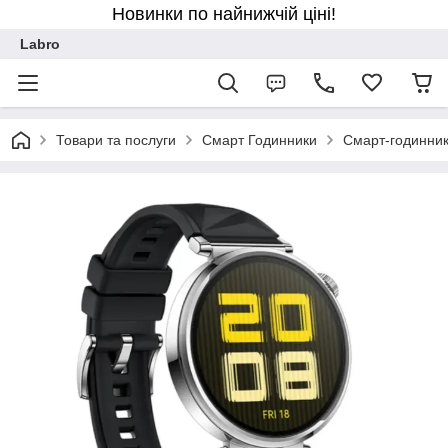
Новинки по найнижчій ціні!
Labro
Товари та послуги
Смарт Годинники
Смарт-годинник