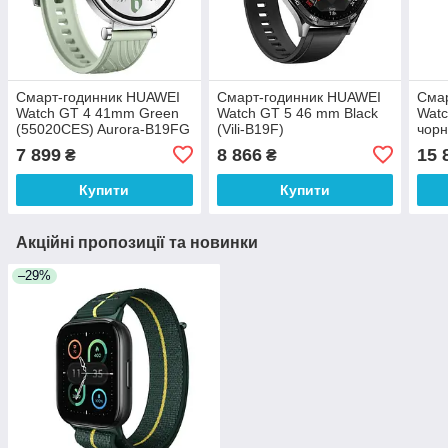
Смарт-годинник HUAWEI
Смарт-годинник HUAWEI
Смар
Watch GT 4 41mm Green
Watch GT 5 46 mm Black
Watc
(55020CES) Aurora-B19FG
(Vili-B19F)
чорн
550
7 899
8 866
15 
₴
₴
Купити
Купити
Акційні пропозиції та новинки
–29%