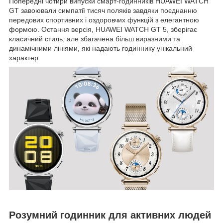
Попередні чотири випуски смарт-годинників HUAWEI WATCH
GT завоювали симпатії тисяч поляків завдяки поєднанню
передових спортивних і оздоровчих функцій з елегантною
формою. Остання версія, HUAWEI WATCH GT 5, зберігає
класичний стиль, але збагачена більш виразними та
динамічними лініями, які надають годиннику унікальний
характер.
Розумний годинник для активних людей