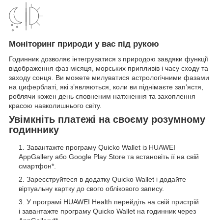
Моніторинг природи у вас під рукою
Годинник дозволяє інтегруватися з природою завдяки функції
відображення фаз місяця, морських припливів і часу сходу та
заходу сонця. Ви можете милуватися астрологічними фазами
на циферблаті, які з’являються, коли ви піднімаєте зап’ястя,
роблячи кожен день сповненим натхнення та захоплення
красою навколишнього світу.
Увімкніть платежі на своєму розумному
годиннику
Завантажте програму Quicko Wallet із HUAWEI
AppGallery або Google Play Store та встановіть її на свій
смартфон*.
Зареєструйтеся в додатку Quicko Wallet і додайте
віртуальну картку до свого облікового запису.
У програмі HUAWEI Health перейдіть на свій пристрій
і завантажте програму Quicko Wallet на годинник через