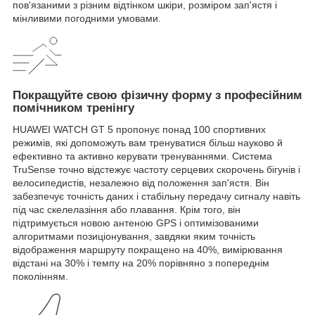
пов'язаними з різним відтінком шкіри, розміром зап'ястя і
мінливими погодними умовами.
Покращуйте свою фізичну форму з професійним
помічником тренінгу
HUAWEI WATCH GT 5 пропонує понад 100 спортивних
режимів, які допоможуть вам тренуватися більш науково й
ефективно та активно керувати тренуваннями. Система
TruSense точно відстежує частоту серцевих скорочень бігунів і
велосипедистів, незалежно від положення зап'ястя. Він
забезпечує точність даних і стабільну передачу сигналу навіть
під час скелелазіння або плавання. Крім того, він
підтримується новою антеною GPS і оптимізованими
алгоритмами позиціонування, завдяки яким точність
відображення маршруту покращено на 40%, вимірювання
відстані на 30% і темпу на 20% порівняно з попереднім
поколінням.