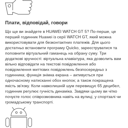
Плати, відповідай, говори
Що ще ви знайдете в HUAWEI WATCH GT 5? По-перше, це
перший годинник Huawei із серії WATCH GT, який можна
використовувати для безконтактних платежів. Для цього
достатньо встановити програму Quicko, зареєструватися та
поповнити віртуальний гаманець на обрану суму. Три
додаткові зручності: віртуальна клавіатура, яка дозволить вам
вільно відповідати на текстові повідомлення або
повідомлення миттєвих повідомлень безпосередньо з
годинника; функція знімка екрана – активується при
одночасному натисканні обох кнопок; а також покращена
якість зв’язку. Коли навколишній шум перевищує 65 децибел,
годинник регулює гучність динаміка. Завдяки цьому ви чітко
почуєте голос співрозмовника навіть на вулиці, у спортзалі чи
громадському транспорті.