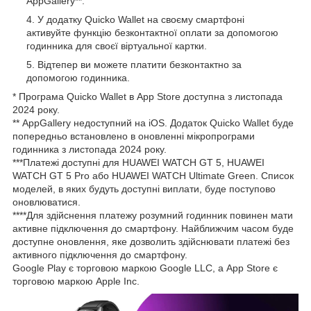
AppGallery**.
У додатку Quicko Wallet на своєму смартфоні
активуйте функцію безконтактної оплати за допомогою
годинника для своєї віртуальної картки.
Відтепер ви можете платити безконтактно за
допомогою годинника.
* Програма Quicko Wallet в App Store доступна з листопада
2024 року.
** AppGallery недоступний на iOS. Додаток Quicko Wallet буде
попередньо встановлено в оновленні мікропрограми
годинника з листопада 2024 року.
***Платежі доступні для HUAWEI WATCH GT 5, HUAWEI
WATCH GT 5 Pro або HUAWEI WATCH Ultimate Green. Список
моделей, в яких будуть доступні виплати, буде поступово
оновлюватися.
****Для здійснення платежу розумний годинник повинен мати
активне підключення до смартфону. Найближчим часом буде
доступне оновлення, яке дозволить здійснювати платежі без
активного підключення до смартфону.
Google Play є торговою маркою Google LLC, а App Store є
торговою маркою Apple Inc.