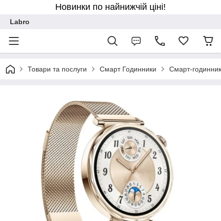
Новинки по найнижчій ціні!
Labro
Товари та послуги
Смарт Годинники
Смарт-годинник