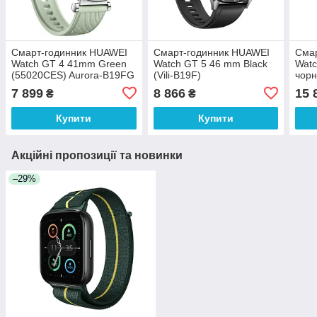
Смарт-годинник HUAWEI
Смарт-годинник HUAWEI
Смар
Watch GT 4 41mm Green
Watch GT 5 46 mm Black
Watc
(55020CES) Aurora-B19FG
(Vili-B19F)
чорн
550
7 899
8 866
15 
₴
₴
Купити
Купити
Акційні пропозиції та новинки
–29%