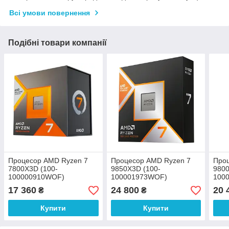
Всі умови повернення
Подібні товари компанії
Процесор AMD Ryzen 7
Процесор AMD Ryzen 7
Про
7800X3D (100-
9850X3D (100-
9800
100000910WOF)
100001973WOF)
100
17 360
24 800
20 
₴
₴
Купити
Купити