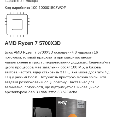
Гарантія 24 місяців
Код виробника 100-100001503WOF
AMD Ryzen 7 5700X3D
Блок AMD Ryzen 7 5700X3D оснащений 8 ядрами і 16
потоками, готовий працювати при максимальному
навантаженні в іграх і спеціалізованих додатках. Кеш-пам'ять
цього процесора має загальний обсяг 100 МБ, а базова
тактова частота ядер становить 3 ГГц, яка може досягати 4,1
ГГц у режимі Boost. Потужність пристрою можна збільшити
завдяки розблокованій опції розгону. Настав час для
величезної потужності, що підтримується інноваційною
архітектурою Zen 3 і пам’яттю 3D V-Cache.