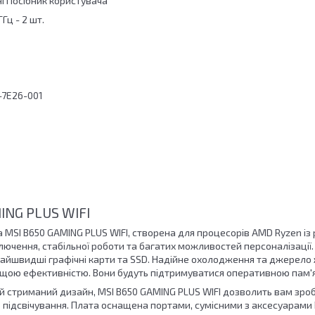
і Посібник користувача
Гц - 2 шт.
-7E26-001
ING PLUS WIFI
MSI B650 GAMING PLUS WIFI, створена для процесорів AMD Ryzen із 
чення, стабільної роботи та багатих можливостей персоналізації. 
айшвидші графічні карти та SSD. Надійне охолодження та джерело
ищою ефективністю. Вони будуть підтримуватися оперативною пам'я
й стриманий дизайн, MSI B650 GAMING PLUS WIFI дозволить вам зр
 підсвічування. Плата оснащена портами, сумісними з аксесуарами 