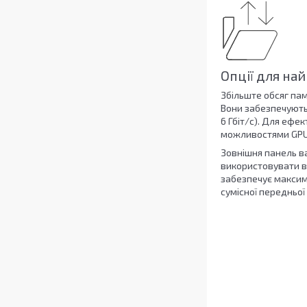
Опції для н
Збільште обсяг пам
Вони забезпечують 
6 Гбіт/с). Для ефе
можливостями GPU
Зовнішня панель ва
використовувати вб
забезпечує максима
сумісної передньої