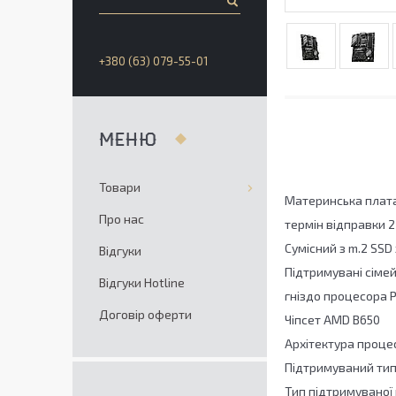
+380 (63) 079-55-01
Товари
Материнська плата 
Про нас
термін відправки 2
Сумісний з m.2 SSD
Відгуки
Підтримувані сіме
Відгуки Hotline
гніздо процесора 
Договір оферти
Чіпсет AMD B650
Архітектура процес
Підтримуваний тип
Тип підтримуваної 