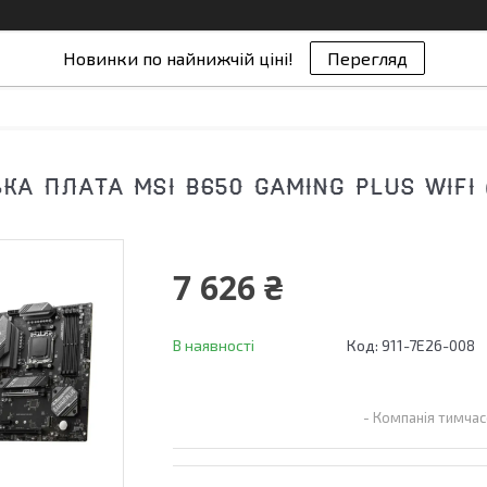
Новинки по найнижчій ціні!
Перегляд
А ПЛАТА MSI B650 GAMING PLUS WIFI (
7 626 ₴
В наявності
Код:
911-7E26-008
Компанія тимчас