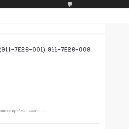
911-7E26-001) 911-7E26-008
ово не приймає замовлення