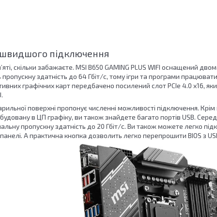
айшвидшого підключення
’яті, скільки забажаєте. MSI B650 GAMING PLUS WIFI оснащений двом
пропускну здатність до 64 Гбіт/с, тому ігри та програми працюватим
ктивних графічних карт передбачено посилений слот PCIe 4.0 x16, 
.
рильної поверхні пропонує численні можливості підключення. Крім в
удовану в ЦП графіку, ви також знайдете багато портів USB. Серед 
льну пропускну здатність до 20 Гбіт/с. Ви також можете легко підкл
 панелі. А практична кнопка дозволить легко перепрошити BIOS з U