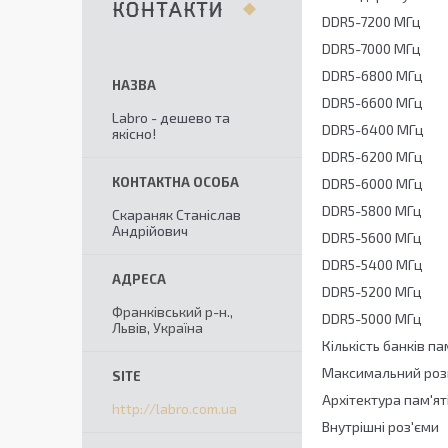
КОНТАКТИ
DDR5-7200 МГц
DDR5-7000 МГц
DDR5-6800 МГц
DDR5-6600 МГц
Labro - дешево та
DDR5-6400 МГц
якісно!
DDR5-6200 МГц
DDR5-6000 МГц
DDR5-5800 МГц
Скараняк Станіслав
Андрійович
DDR5-5600 МГц
DDR5-5400 МГц
DDR5-5200 МГц
Франківський р-н.,
DDR5-5000 МГц
Львів, Україна
Кількість банків па
Максимальний розм
Архітектура пам'я
http://labro.com.ua
Внутрішні роз'єми