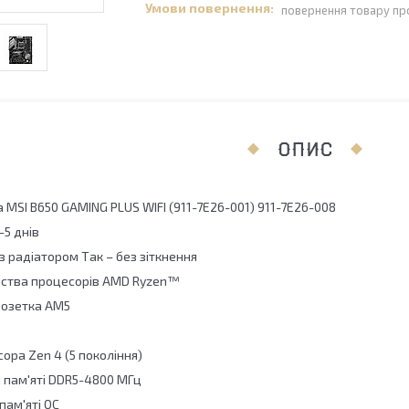
повернення товару пр
ОПИС
MSI B650 GAMING PLUS WIFI (911-7E26-001) 911-7E26-008
-5 днів
 з радіатором Так – без зіткнення
йства процесорів AMD Ryzen™
Розетка AM5
ора Zen 4 (5 покоління)
 пам'яті DDR5-4800 МГц
пам'яті OC