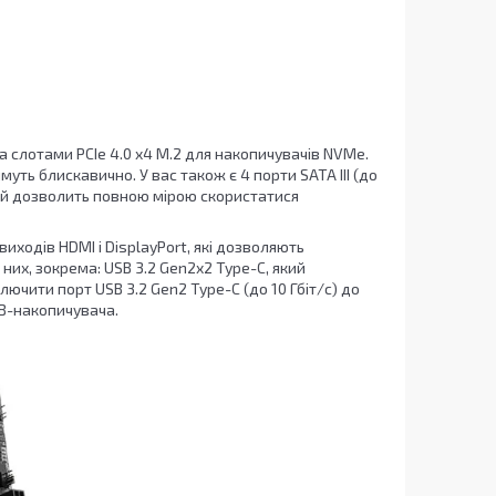
а слотами PCIe 4.0 x4 M.2 для накопичувачів NVMe.
уть блискавично. У вас також є 4 порти SATA III (до
який дозволить повною мірою скористатися
иходів HDMI і DisplayPort, які дозволяють
них, зокрема: USB 3.2 Gen2x2 Type-C, який
ючити порт USB 3.2 Gen2 Type-C (до 10 Гбіт/с) до
SB-накопичувача.