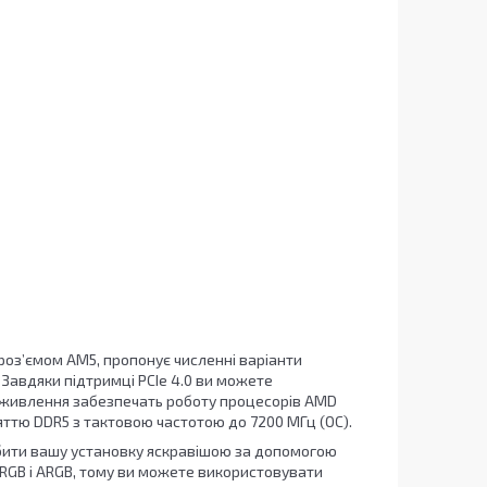
роз’ємом AM5, пропонує численні варіанти
Завдяки підтримці PCIe 4.0 ви можете
 живлення забезпечать роботу процесорів AMD
ттю DDR5 з тактовою частотою до 7200 МГц (OC).
обити вашу установку яскравішою за допомогою
RGB і ARGB, тому ви можете використовувати