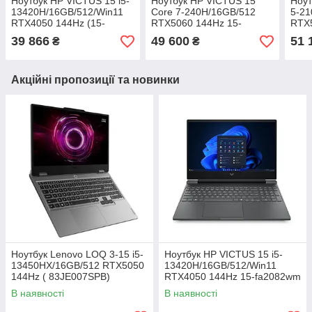
Ноутбук HP VICTUS 15 i5-
Ноутбук HP VICTUS 15
Ноут
13420H/16GB/512/Win11
Core 7-240H/16GB/512
5-21
RTX4050 144Hz (15-
RTX5060 144Hz 15-
RTX5
fa2243nw (C1LN0EA)
fa2095nw (CX5U4EA)
fa2
39 866
49 600
51 
₴
₴
Акційні пропозиції та новинки
Ноутбук Lenovo LOQ 3-15 i5-
Ноутбук HP VICTUS 15 i5-
13450HX/16GB/512 RTX5050
13420H/16GB/512/Win11
144Hz ( 83JE007SPB)
RTX4050 144Hz 15-fa2082wm
(B5EQ3UA)
В наявності
В наявності