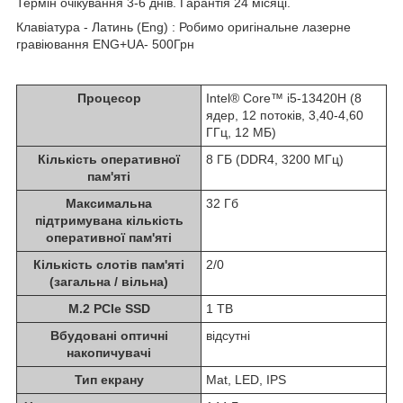
Термін очікування 3-6 днів. Гарантія 24 місяці.
Клавіатура - Латинь (Eng) : Робимо оригінальне лазерне
гравіювання ENG+UA- 500Грн
Процесор
Intel® Core™ i5-13420H (8
ядер, 12 потоків, 3,40-4,60
ГГц, 12 МБ)
Кількість оперативної
8 ГБ (DDR4, 3200 МГц)
пам'яті
Максимальна
32 Гб
підтримувана кількість
оперативної пам'яті
Кількість слотів пам'яті
2/0
(загальна / вільна)
M.2 PCIe SSD
1 TB
Вбудовані оптичні
відсутні
накопичувачі
Тип екрану
Mat, LED, IPS