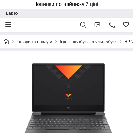
Новинки по найнижчій ціні!
Labro
Товари та послуги
Ігрові ноутбуки та ультрабуки
HP 