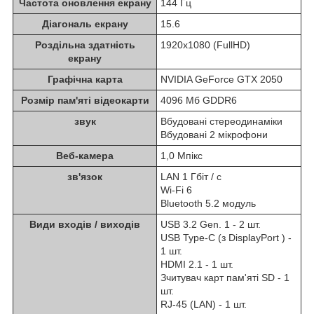
Частота оновлення екрану
144 Гц
Діагональ екрану
15.6
Роздільна здатність
1920x1080 (FullHD)
екрану
Графічна карта
NVIDIA GeForce GTX 2050
Розмір пам'яті відеокарти
4096 Мб GDDR6
звук
Вбудовані стереодинаміки
Вбудовані 2 мікрофони
Веб-камера
1,0 Мпікс
зв'язок
LAN 1 Гбіт / с
Wi-Fi 6
Bluetooth 5.2 модуль
Види входів / виходів
USB 3.2 Gen. 1 - 2 шт.
USB Type-C (з DisplayPort ) -
1 шт.
HDMI 2.1 - 1 шт.
Зчитувач карт пам'яті SD - 1
шт.
RJ-45 (LAN) - 1 шт.