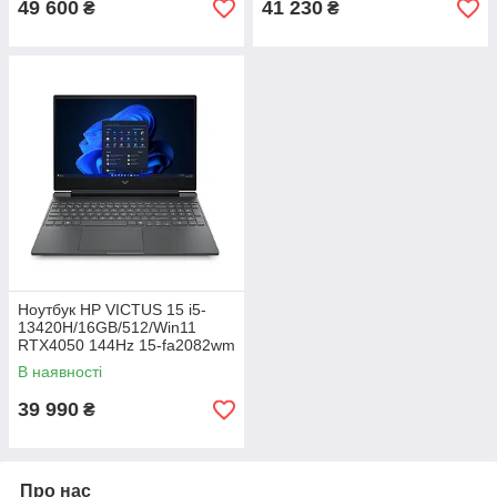
49 600
41 230
₴
₴
Ноутбук HP VICTUS 15 i5-
13420H/16GB/512/Win11
RTX4050 144Hz 15-fa2082wm
(B5EQ3UA)
В наявності
39 990
₴
Про нас