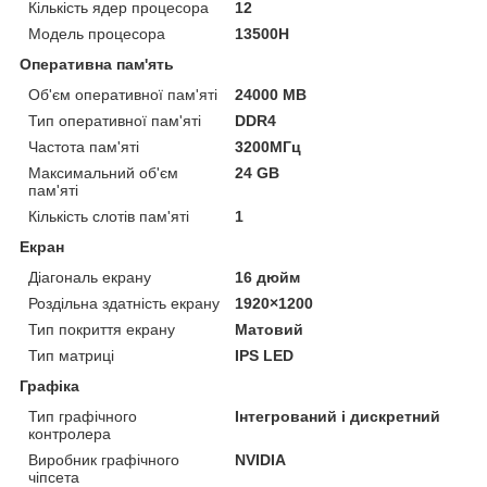
Кількість ядер процесора
12
Модель процесора
13500H
Оперативна пам'ять
Об'єм оперативної пам'яті
24000 MB
Тип оперативної пам'яті
DDR4
Частота пам'яті
3200МГц
Максимальний об'єм
24 GB
пам'яті
Кількість слотів пам'яті
1
Екран
Діагональ екрану
16 дюйм
Роздільна здатність екрану
1920×1200
Тип покриття екрану
Матовий
Тип матриці
IPS LED
Графіка
Тип графічного
Інтегрований і дискретний
контролера
Виробник графічного
NVIDIA
чіпсета