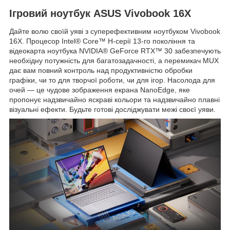
Ігровий ноутбук ASUS Vivobook 16X
Дайте волю своїй уяві з суперефективним ноутбуком Vivobook
16X. Процесор Intel® Core™ H-серії 13-го покоління та
відеокарта ноутбука NVIDIA® GeForce RTX™ 30 забезпечують
необхідну потужність для багатозадачності, а перемикач MUX
дає вам повний контроль над продуктивністю обробки
графіки, чи то для творчої роботи, чи для ігор. Насолода для
очей — це чудове зображення екрана NanoEdge, яке
пропонує надзвичайно яскраві кольори та надзвичайно плавні
візуальні ефекти. Будьте готові досліджувати межі своєї уяви.