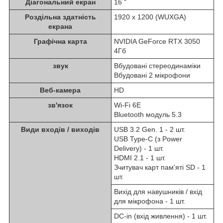
Діагональний екран
16 "
Роздільна здатність
1920 x 1200 (WUXGA)
екрана
Графічна карта
NVIDIA GeForce RTX 3050
4Гб
звук
Вбудовані стереодинаміки
Вбудовані 2 мікрофони
Веб-камера
HD
зв'язок
Wi-Fi 6E
Bluetooth модуль 5.3
Види входів / виходів
USB 3.2 Gen. 1 - 2 шт.
USB Type-C (з Power
Delivery) - 1 шт.
HDMI 2.1 - 1 шт.
Зчитувач карт пам'яті SD - 1
шт.
Вихід для навушників / вхід
для мікрофона - 1 шт.
DC-in (вхід живлення) - 1 шт.