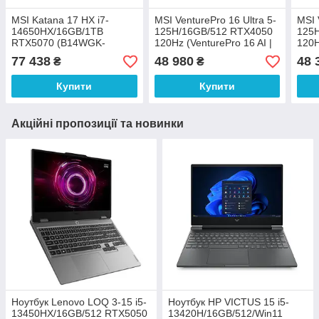
MSI Katana 17 HX i7-
MSI VenturePro 16 Ultra 5-
MSI 
14650HX/16GB/1TB
125H/16GB/512 RTX4050
125
RTX5070 (B14WGK-
120Hz (VenturePro 16 AI |
120H
036XPL)
A1VEG-006XPL)
A1V
77 438
48 980
48 
₴
₴
Купити
Купити
Акційні пропозиції та новинки
Ноутбук Lenovo LOQ 3-15 i5-
Ноутбук HP VICTUS 15 i5-
13450HX/16GB/512 RTX5050
13420H/16GB/512/Win11