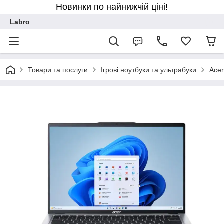
Новинки по найнижчій ціні!
Labro
Товари та послуги
Ігрові ноутбуки та ультрабуки
Acer