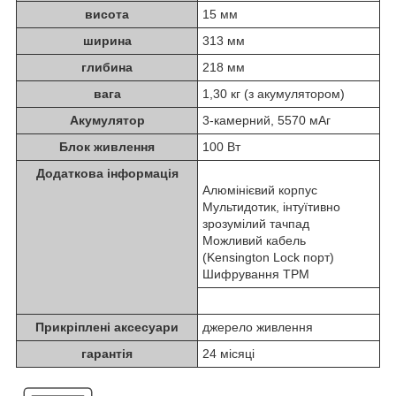
висота
15 мм
ширина
313 мм
глибина
218 мм
вага
1,30 кг (з акумулятором)
Акумулятор
3-камерний, 5570 мАг
Блок живлення
100 Вт
Додаткова інформація
Алюмінієвий корпус
Мультидотик, інтуїтивно
зрозумілий тачпад
Можливий кабель
(Kensington Lock порт)
Шифрування TPM
Прикріплені аксесуари
джерело живлення
гарантія
24 місяці