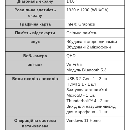
Діагональ екрану
14,0 "
Роздільна здатність
1920 x 1200 (WUXGA)
екрану
Графічна карта
Intel® Graphics
Пам'ять відеокарти
Спільна пам'ять
звук
Вбудовані стереодинаміки
Вбудовані 2 мікрофони
Веб-камера
QHD
зв'язок
Wi-Fi 6E
Модуль Bluetooth 5.3
Види входів / виходів
USB 3.2 Gen. 1 - 2 шт.
HDMI 2.1 - 1 шт.
Зчитувач карт пам'яті
MicroSD - 1 шт.
Thunderbolt™ 4 - 2 шт.
Вихід для навушників/вхід
для мікрофона - 1 шт.
Операційна система
Windows 11 Home
встановлена