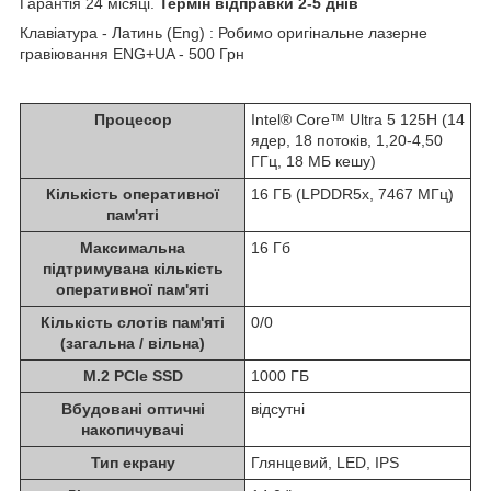
Гарантія 24 місяці.
Термін відправки 2-5 днів
Клавіатура - Латинь (Eng) : Робимо оригінальне лазерне
гравіювання ENG+UA - 500 Грн
Процесор
Intel® Core™ Ultra 5 125H (14
ядер, 18 потоків, 1,20-4,50
ГГц, 18 МБ кешу)
Кількість оперативної
16 ГБ (LPDDR5x, 7467 МГц)
пам'яті
Максимальна
16 Гб
підтримувана кількість
оперативної пам'яті
Кількість слотів пам'яті
0/0
(загальна / вільна)
M.2 PCIe SSD
1000 ГБ
Вбудовані оптичні
відсутні
накопичувачі
Тип екрану
Глянцевий, LED, IPS