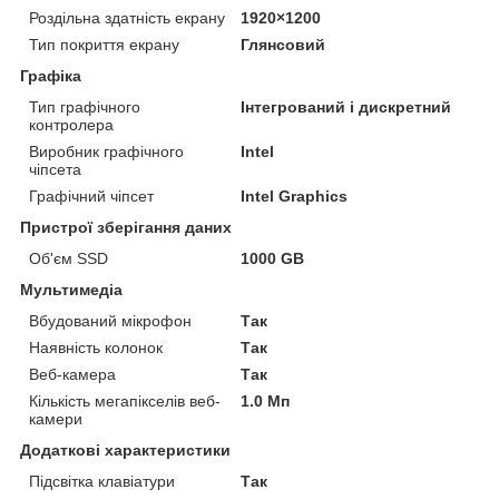
Роздільна здатність екрану
1920×1200
Тип покриття екрану
Глянсовий
Графіка
Тип графічного
Інтегрований і дискретний
контролера
Виробник графічного
Intel
чіпсета
Графічний чіпсет
Intel Graphics
Пристрої зберігання даних
Об'єм SSD
1000 GB
Мультимедіа
Вбудований мікрофон
Так
Наявність колонок
Так
Веб-камера
Так
Кількість мегапікселів веб-
1.0 Мп
камери
Додаткові характеристики
Підсвітка клавіатури
Так