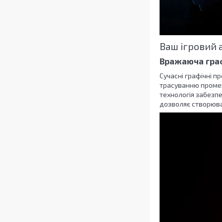
Ваш ігровий 
Вражаюча граф
Сучасні графічні п
трасуванню промен
технологія забезпе
дозволяє створюват