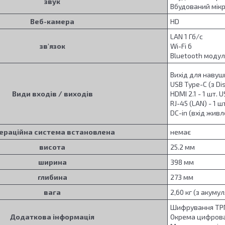
звук
Вбудований мік
Веб-камера
HD
LAN 1 Гб/с
зв'язок
Wi-Fi 6
Bluetooth модул
Вихід для навушн
USB Type-C (з Dis
Види входів / виходів
HDMI 2.1 - 1 шт. U
RJ-45 (LAN) - 1 шт
DC-in (вхід живле
ераційна система встановлена
немає
висота
25.2 мм
ширина
398 мм
глибина
273 мм
вага
2,60 кг (з акуму
Шифрування T
Додаткова інформація
Окрема цифрова