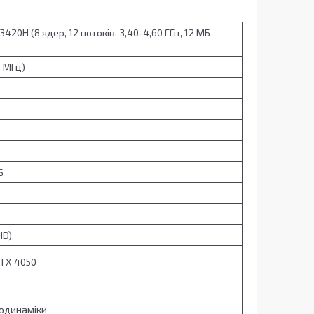
3420H (8 ядер, 12 потоків, 3,40-4,60 ГГц, 12 МБ
0 МГц)
S
lHD)
RTX 4050
еодинаміки