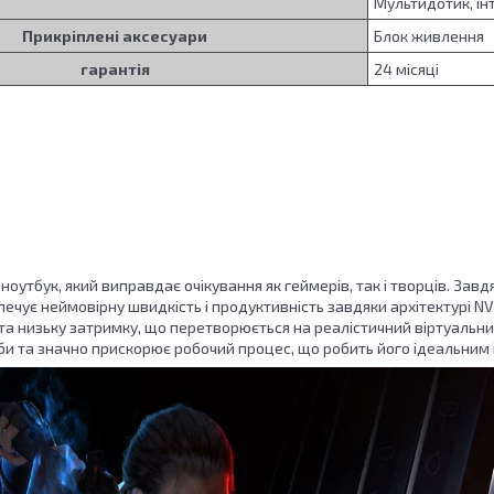
Мультидотик, ін
Прикріплені аксесуари
Блок живлення
гарантія
24 місяці
 ноутбук, який виправдає очікування як геймерів, так і творців. Зав
ечує неймовірну швидкість і продуктивність завдяки архітектурі NVI
та низьку затримку, що перетворюється на реалістичний віртуальни
би та значно прискорює робочий процес, що робить його ідеальним 