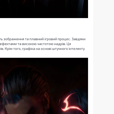
сть зображення та плавний ігровий процес. Завдяки
ефектами та високою частотою кадрів. Ця
. Крім того, графіка на основі штучного інтелекту