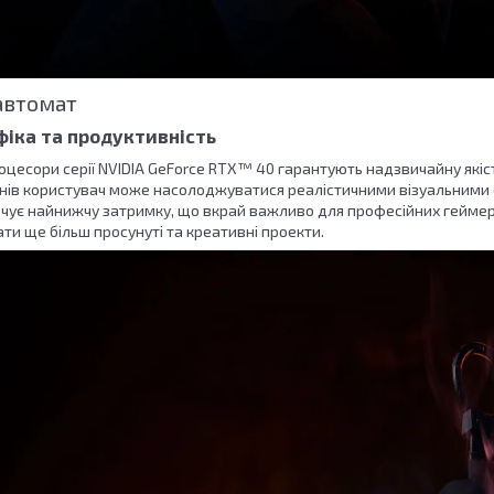
автомат
іка та продуктивність
роцесори серії NVIDIA GeForce RTX™ 40 гарантують надзвичайну які
ів користувач може насолоджуватися реалістичними візуальними 
чує найнижчу затримку, що вкрай важливо для професійних геймерів
и ще більш просунуті та креативні проекти.