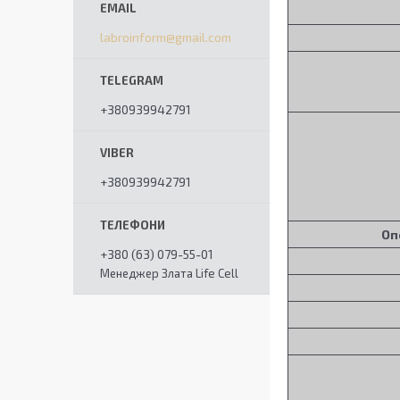
labroinform@gmail.com
+380939942791
+380939942791
Оп
+380 (63) 079-55-01
Менеджер Злата Life Cell