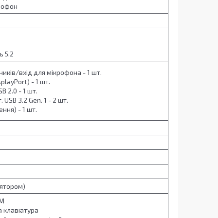
рофон
ь 5.2
иків/вхід для мікрофона - 1 шт.
playPort) - 1 шт.
SB 2.0 - 1 шт.
. USB 3.2 Gen. 1 - 2 шт.
ння) - 1 шт.
лятором)
PM
 клавіатура