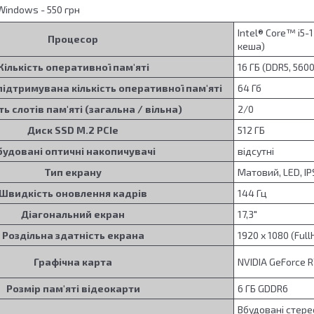
indows - 550 грн
Intel® Core™ i5-1
Процесор
кеша)
Кількість оперативної пам'яті
16 ГБ (DDR5, 560
ідтримувана кількість оперативної пам'яті
64 Гб
ть слотів пам'яті (загальна / вільна)
2/0
Диск SSD M.2 PCIe
512 ГБ
будовані оптичні накопичувачі
відсутні
Тип екрану
Матовий, LED, IP
Швидкість оновлення кадрів
144 Гц
Діагональний екран
17,3"
Роздільна здатність екрана
1920 x 1080 (Ful
Графічна карта
NVIDIA GeForce 
Розмір пам'яті відеокарти
6 ГБ GDDR6
Вбудовані стер