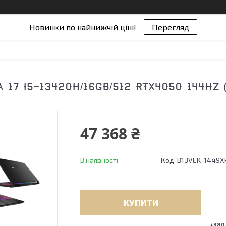
Новинки по найнижчій ціні!
Перегляд
 17 I5-13420H/16GB/512 RTX4050 144HZ 
47 368 ₴
В наявності
Код:
B13VEK-1449X
КУПИТИ
+380 