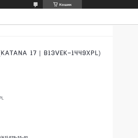
Кошик
(KATANA 17 | B13VEK-1449XPL)
PL
(63) 079-55-01