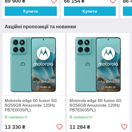
89 900
66 154
86 
₴
₴
Купити
Купити
Акційні пропозиції та новинки
Motorola edge 60 fusion 5G
Motorola edge 60 fusion 5G
8/256GB Amazonite 120Hz
8/256GB Amazonite 120Hz
PB7E0035PL)
PB7E0035PL)
В наявності
В наявності
13 330
11 284
₴
₴