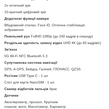
2х оптичний зум
10-кратний цифровий зум
Додаткові функції камери
Вбудований спалах, Face ID, Оптична стабілізація
зображення
Повільний рух
FullHD 1080p (до 240 кадрів в секунду)
Роздільна здатність запису відео
UHD 4K (до 60 кадрів/с)
Зв'язок
5G Wi-Fi NFC Bluetooth 5.3
Супутникова система навігації
GPS, A-GPS, Бейдоу, Галілей, ГЛОНАСС, QZSS
Роз'єми
USB Type-C - 1 шт.
Слот для карти NanoSIM - 1 шт.
Сканер відбитків пальців
брак
Датчики
Акселерометр, гіроскоп, Крупним
планом, вогні, Магнітометр, Барометр