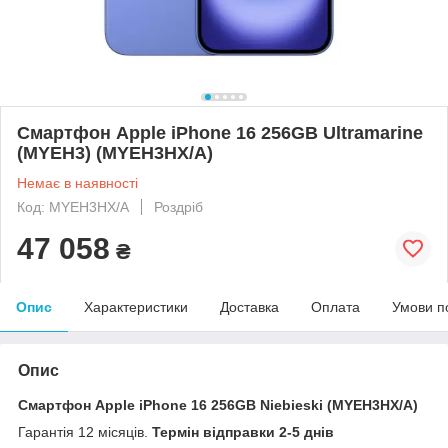
Смартфон Apple iPhone 16 256GB Ultramarine
(MYEH3) (MYEH3HX/A)
Немає в наявності
Код: MYEH3HX/A
Роздріб
47 058
₴
Опис
Характеристики
Доставка
Оплата
Умови п
Опис
Смартфон Apple iPhone 16 256GB Niebieski (MYEH3HX/A)
Гарантія 12 місяців.
Термін відправки 2-5 днів