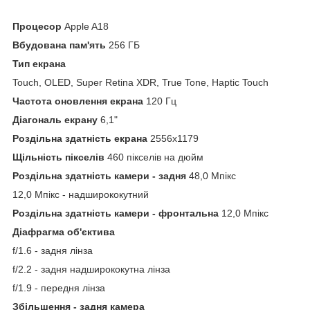
Процесор
Apple A18
Вбудована пам'ять
256 ГБ
Тип екрана
Touch, OLED, Super Retina XDR, True Tone, Haptic Touch
Частота оновлення екрана
120 Гц
Діагональ екрану
6,1"
Роздільна здатність екрана
2556x1179
Щільність пікселів
460 пікселів на дюйм
Роздільна здатність камери - задня
48,0 Мпікс
12,0 Мпікс - надширококутний
Роздільна здатність камери - фронтальна
12,0 Мпікс
Діафрагма об'єктива
f/1.6 - задня лінза
f/2.2 - задня надширококутна лінза
f/1.9 - передня лінза
Збільшення - задня камера