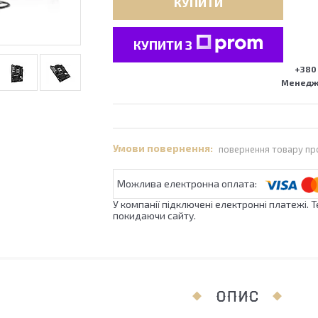
КУПИТИ
КУПИТИ З
+380 
Менедже
повернення товару пр
У компанії підключені електронні платежі. 
покидаючи сайту.
ОПИС