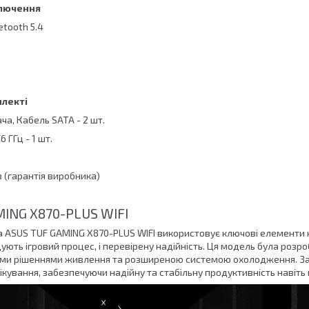
ключення
uetooth 5.4
плекті
ча, Кабель SATA - 2 шт.
6 ГГц - 1 шт.
в (гарантія виробника)
ING X870-PLUS WIFI
 ASUS TUF GAMING X870-PLUS WIFI використовує ключові елементи но
ують ігровий процес, і перевірену надійність. Ця модель була роз
ими рішеннями живлення та розширеною системою охолодження. За
ікування, забезпечуючи надійну та стабільну продуктивність навіть п