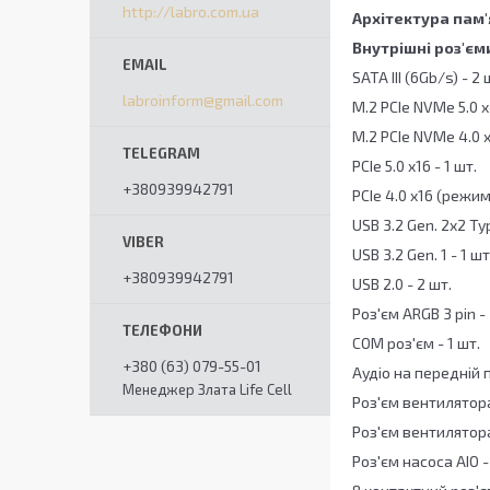
http://labro.com.ua
Архітектура пам'
Внутрішні роз'єм
SATA III (6Gb/s) - 2 
labroinform@gmail.com
M.2 PCIe NVMe 5.0 x
M.2 PCIe NVMe 4.0 x
PCIe 5.0 x16 - 1 шт.
+380939942791
PCIe 4.0 x16 (режим 
USB 3.2 Gen. 2x2 Typ
USB 3.2 Gen. 1 - 1 шт
+380939942791
USB 2.0 - 2 шт.
Роз'єм ARGB 3 pin - 
COM роз'єм - 1 шт.
+380 (63) 079-55-01
Аудіо на передній 
Менеджер Злата Life Cell
Роз'єм вентилятора
Роз'єм вентилятора
Роз'єм насоса AIO -