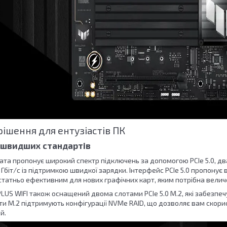
ішення для ентузіастів ПК
йшвидших стандартів
та пропонує широкий спектр підключень за допомогою PCIe 5.0, два 
Гбіт/с із підтримкою швидкої зарядки. Інтерфейс PCIe 5.0 пропонує в
статньо ефективним для нових графічних карт, яким потрібна велич
US WIFI також оснащений двома слотами PCIe 5.0 M.2, які забезпеч
слоти M.2 підтримують конфігурації NVMe RAID, що дозволяє вам ск
й.