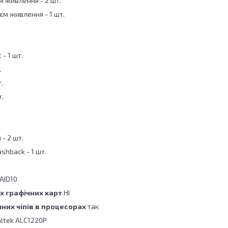
м живлення - 2 шт.
єм живлення - 1 шт.
 - 1 шт.
.
.
т.
 - 2 шт.
shback - 1 шт.
RAID10
х графічних карт
НІ
них чіпів в процесорах
так
ltek ALC1220P