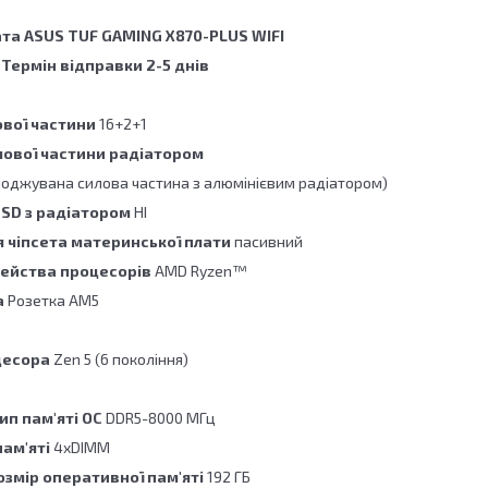
та ASUS TUF GAMING X870-PLUS WIFI
.
Термін відправки 2-5 днів
ової частини
16+2+1
ової частини радіатором
лоджувана силова частина з алюмінієвим радіатором)
 SSD з радіатором
НІ
 чіпсета материнської плати
пасивний
мейства процесорів
AMD Ryzen™
а
Розетка AM5
цесора
Zen 5 (6 покоління)
ип пам'яті OC
DDR5-8000 МГц
пам'яті
4xDIMM
змір оперативної пам'яті
192 ГБ