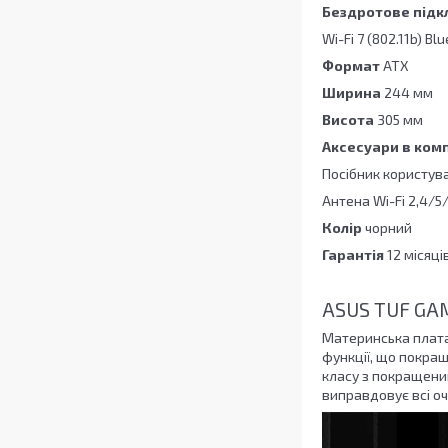
Бездротове під
Wi-Fi 7 (802.11b) Bl
Формат
ATX
Ширина
244 мм
Висота
305 мм
Аксесуари в ком
Посібник користува
Антена Wi-Fi 2,4/5/
Колір
чорний
Гарантія
12 місяці
ASUS TUF GAM
Материнська плата
функції, що покращ
класу з покращен
виправдовує всі оч