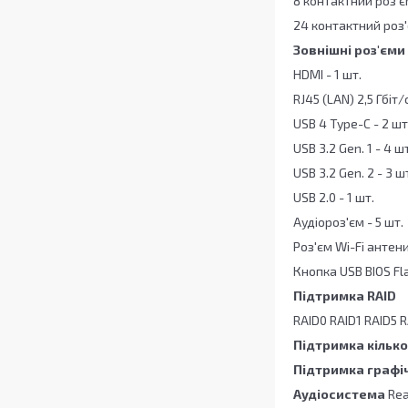
8 контактний роз'є
24 контактний роз'
Зовнішні роз'єми
HDMI - 1 шт.
RJ45 (LAN) 2,5 Гбіт/с
USB 4 Type-C - 2 шт
USB 3.2 Gen. 1 - 4 шт
USB 3.2 Gen. 2 - 3 ш
USB 2.0 - 1 шт.
Аудіороз'єм - 5 шт.
Роз'єм Wi-Fi антени
Кнопка USB BIOS Fla
Підтримка RAID
RAID0 RAID1 RAID5 
Підтримка кілько
Підтримка графіч
Аудіосистема
Rea