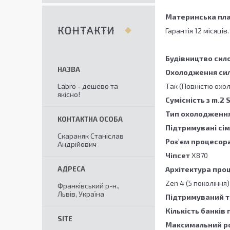
Материнська пла
Гарантія 12 місяців
КОНТАКТИ
Будівництво сил
Охолодження сил
Labro - дешево та
Так (Повністю охо
якісно!
Сумісність з m.2
Тип охолодження
Підтримувані сі
Скараняк Станіслав
Роз'єм процесор
Андрійович
Чіпсет
X870
Архітектура про
Zen 4 (5 покоління)
Франківський р-н.,
Львів, Україна
Підтримуваний т
Кількість банків 
Максимальний ро