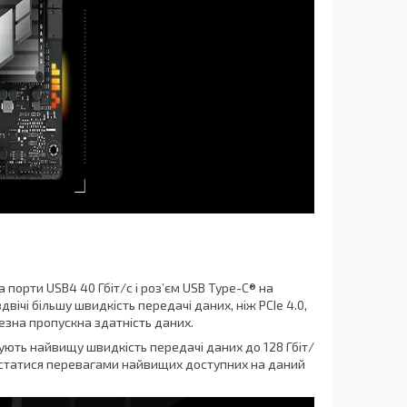
порти USB4 40 Гбіт/с і роз’єм USB Type-C® на
двічі більшу швидкість передачі даних, ніж PCIe 4.0,
езна пропускна здатність даних.
ують найвищу швидкість передачі даних до 128 Гбіт/
ористатися перевагами найвищих доступних на даний