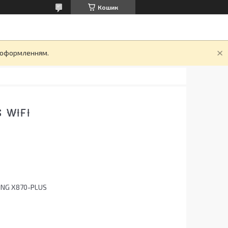
Кошик
д оформленням.
 WIFI
ING X870-PLUS