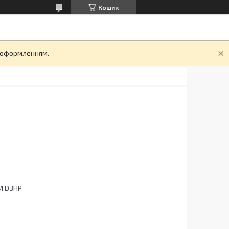
Кошик
д оформленням.
M D3HP