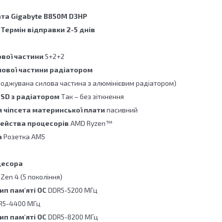
та Gigabyte B850M D3HP
.
Термін відправки 2-5 днів
ової частини
5+2+2
ової частини радіатором
лоджувана силова частина з алюмінієвим радіатором)
 SSD з радіатором
Так – без зіткнення
 чіпсета материнської плати
пасивний
мейства процесорів
AMD Ryzen™
а
Розетка AM5
цесора
 Zen 4 (5 покоління)
ип пам'яті OC
DDR5-5200 МГц
R5-4400 МГц
п пам'яті OC
DDR5-8200 МГц