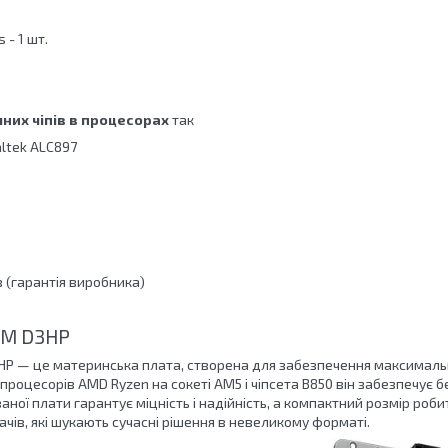
 - 1 шт.
них чіпів в процесорах
так
ltek ALC897
в (гарантія виробника)
0M D3HP
HP — це материнська плата, створена для забезпечення максимальн
процесорів AMD Ryzen на сокеті AM5 і чіпсета B850 він забезпечує б
аної плати гарантує міцність і надійність, а компактний розмір роби
ачів, які шукають сучасні рішення в невеликому форматі.