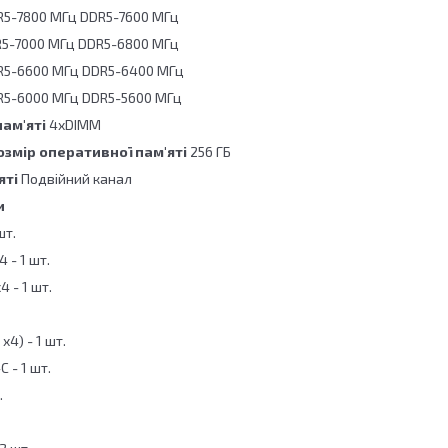
R5-7800 МГц DDR5-7600 МГц
R5-7000 МГц DDR5-6800 МГц
R5-6600 МГц DDR5-6400 МГц
R5-6000 МГц DDR5-5600 МГц
пам'яті
4xDIMM
змір оперативної пам'яті
256 ГБ
яті
Подвійний канал
и
шт.
 - 1 шт.
4 - 1 шт.
x4) - 1 шт.
C - 1 шт.
.