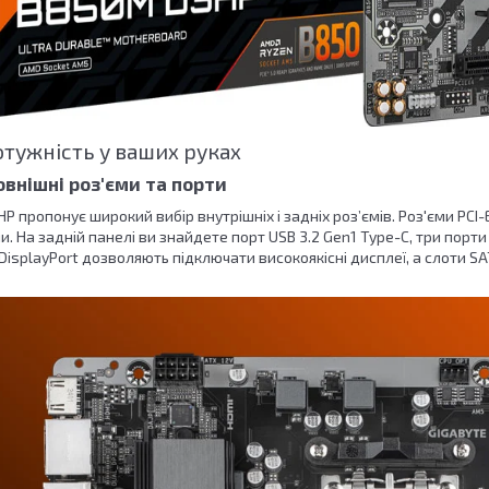
тужність у ваших руках
овнішні роз'єми та порти
 пропонує широкий вибір внутрішніх і задніх роз’ємів. Роз'єми PCI-E 
. На задній панелі ви знайдете порт USB 3.2 Gen1 Type-C, три порти U
 DisplayPort дозволяють підключати високоякісні дисплеї, а слоти S