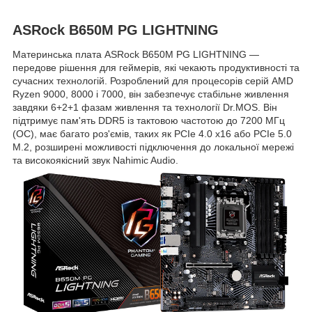
ASRock B650M PG LIGHTNING
Материнська плата ASRock B650M PG LIGHTNING —
передове рішення для геймерів, які чекають продуктивності та
сучасних технологій. Розроблений для процесорів серій AMD
Ryzen 9000, 8000 і 7000, він забезпечує стабільне живлення
завдяки 6+2+1 фазам живлення та технології Dr.MOS. Він
підтримує пам'ять DDR5 із тактовою частотою до 7200 МГц
(OC), має багато роз'ємів, таких як PCIe 4.0 x16 або PCIe 5.0
M.2, розширені можливості підключення до локальної мережі
та високоякісний звук Nahimic Audio.