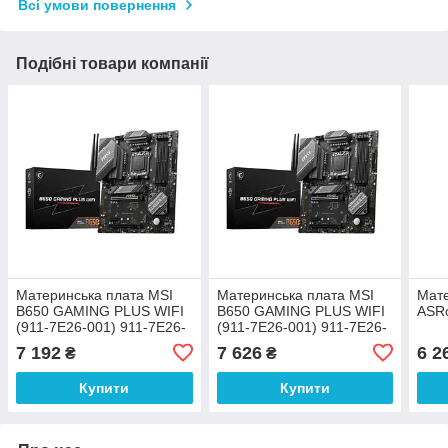
Всі умови повернення
Подібні товари компанії
Материнська плата MSI
Материнська плата MSI
Мате
B650 GAMING PLUS WIFI
B650 GAMING PLUS WIFI
ASR
(911-7E26-001) 911-7E26-
(911-7E26-001) 911-7E26-
008
008
7 192
7 626
6 2
₴
₴
Купити
Купити