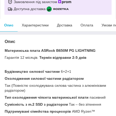
Замовлення під захистом
Доступна доставка
Опис
Характеристики
Доставка
Оплата
Умови п
Опис
Материнська плата ASRock B650M PG LIGHTNING
Гарантія 12 місяців.
Термін відправки 2-5 днів
Будівництво силової частини
6+2+1
Охолодження силової частини радіатором
Так (Повністю охолоджувана силова частина з алюмінієвим
радіатором)
Тип охолодження чіпсета материнської плати
пасивний
Сумісність з m.2 SSD з радіатором
Так – без зіткнення
Підтримувані сімейства процесорів
AMD Ryzen™