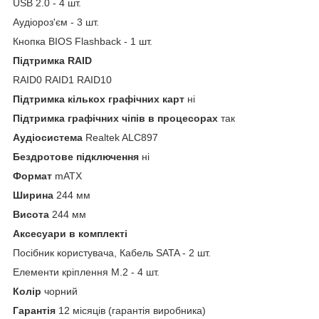
USB 2.0 - 4 шт.
Аудіороз'єм - 3 шт.
Кнопка BIOS Flashback - 1 шт.
Підтримка RAID
RAID0 RAID1 RAID10
Підтримка кількох графічних карт
ні
Підтримка графічних чіпів в процесорах
так
Аудіосистема
Realtek ALC897
Бездротове підключення
ні
Формат
mATX
Ширина
244 мм
Висота
244 мм
Аксесуари в комплекті
Посібник користувача, Кабель SATA - 2 шт.
Елементи кріплення M.2 - 4 шт.
Колір
чорний
Гарантія
12 місяців (гарантія виробника)