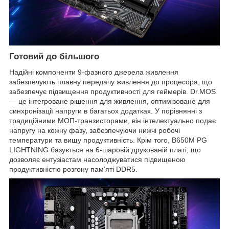
Готовий до більшого
Надійні компоненти 9-фазного джерела живлення
забезпечують плавну передачу живлення до процесора, що
забезпечує підвищення продуктивності для геймерів. Dr.MOS
— це інтегроване рішення для живлення, оптимізоване для
синхронізації напруги в багатьох додатках. У порівнянні з
традиційними МОП-транзисторами, він інтелектуально подає
напругу на кожну фазу, забезпечуючи нижчі робочі
температури та вищу продуктивність. Крім того, B650M PG
LIGHTNING базується на 6-шаровій друкованій платі, що
дозволяє ентузіастам насолоджуватися підвищеною
продуктивністю розгону пам’яті DDR5.