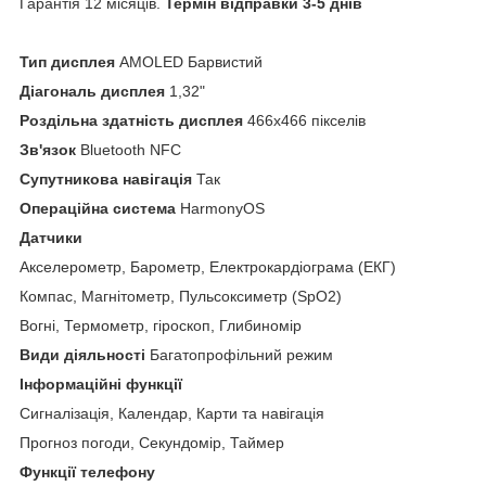
Гарантія 12 місяців.
Термін відправки 3-5 днів
Тип дисплея
AMOLED Барвистий
Діагональ дисплея
1,32"
Роздільна здатність дисплея
466x466 пікселів
Зв'язок
Bluetooth NFC
Супутникова навігація
Так
Операційна система
HarmonyOS
Датчики
Акселерометр, Барометр, Електрокардіограма (ЕКГ)
Компас, Магнітометр, Пульсоксиметр (SpO2)
Вогні, Термометр, гіроскоп, Глибиномір
Види діяльності
Багатопрофільний режим
Інформаційні функції
Сигналізація, Календар, Карти та навігація
Прогноз погоди, Секундомір, Таймер
Функції телефону