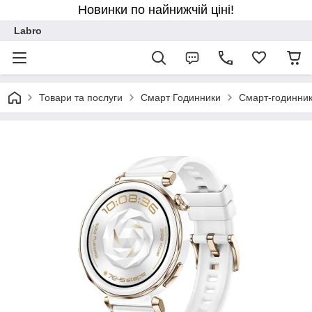
Новинки по найнижчій ціні!
Labro
Товари та послуги
Смарт Годинники
Смарт-годинник