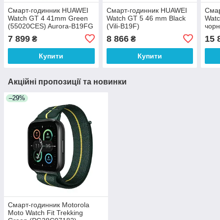
Смарт-годинник HUAWEI
Смарт-годинник HUAWEI
Смар
Watch GT 4 41mm Green
Watch GT 5 46 mm Black
Watc
(55020CES) Aurora-B19FG
(Vili-B19F)
чорн
550
7 899
8 866
15 
₴
₴
Купити
Купити
Акційні пропозиції та новинки
–29%
Смарт-годинник Motorola
Moto Watch Fit Trekking