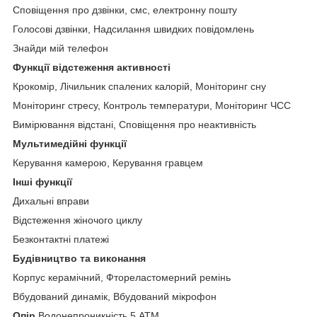
Сповіщення про дзвінки, смс, електронну пошту
Голосові дзвінки, Надсилання швидких повідомлень
Знайди мій телефон
Функції відстеження активності
Крокомір, Лічильник спалених калорій, Моніторинг сну
Моніторинг стресу, Контроль температури, Моніторинг ЧСС
Вимірювання відстані, Сповіщення про неактивність
Мультимедійні функції
Керування камерою, Керування гравцем
Інші функції
Дихальні вправи
Відстеження жіночого циклу
Безконтактні платежі
Будівництво та виконання
Корпус керамічний, Фтореластомерний ремінь
Вбудований динамік, Вбудований мікрофон
Опір
Водонепроникність 5 АТМ