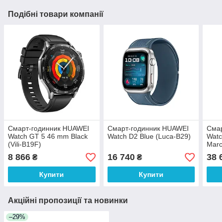
Подібні товари компанії
Смарт-годинник HUAWEI
Смарт-годинник HUAWEI
Смар
Watch GT 5 46 mm Black
Watch D2 Blue (Luca-B29)
Watc
(Vili-B19F)
Mar
8 866
16 740
38 
₴
₴
Купити
Купити
Акційні пропозиції та новинки
–29%