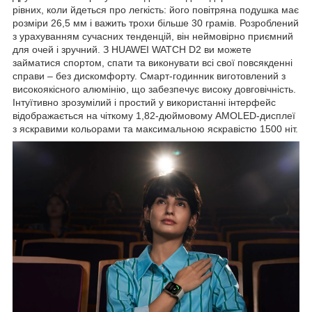
рівних, коли йдеться про легкість: його повітряна подушка має
розміри 26,5 мм і важить трохи більше 30 грамів. Розроблений
з урахуванням сучасних тенденцій, він неймовірно приємний
для очей і зручний. З HUAWEI WATCH D2 ви можете
займатися спортом, спати та виконувати всі свої повсякденні
справи – без дискомфорту. Смарт-годинник виготовлений з
високоякісного алюмінію, що забезпечує високу довговічність.
Інтуїтивно зрозумілий і простий у використанні інтерфейс
відображається на чіткому 1,82-дюймовому AMOLED-дисплеї
з яскравими кольорами та максимальною яскравістю 1500 ніт.