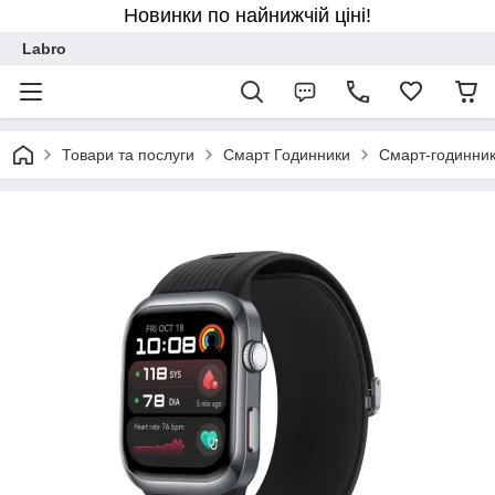
Новинки по найнижчій ціні!
Labro
Товари та послуги
Смарт Годинники
Смарт-годинник