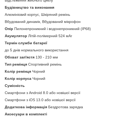
Відстеження жіночого циклу
Будівництво та виконання
Алюмінієвий корпус, Шкіряний ремінь
Вбудований динамік, Вбудований мікрофон
Опір
Пилонепроникний і водонепроникний (IP68)
Акумулятор
Літій-полімерний 524 мАг
Термін служби батареї
до 5 днів нормального використання
Обхват зап'ястя
130 - 210 мм
Тип ремінця
Спортивний ремінь
Колір ремінця
Чорний
Колір корпуса
Чорний
Сумісність
Смартфони з Android 8.0 або новішої версії
Смартфони з iOS 13.0 або новішої версії
Додаткова інформація
Бездротова зарядка
Аксесуари в комплекті