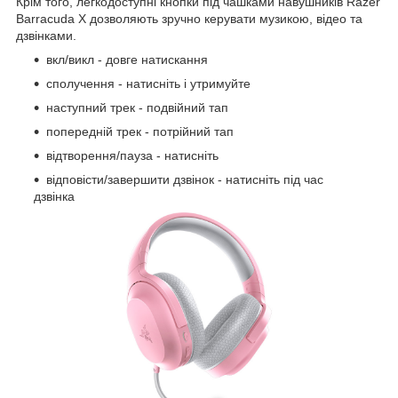
Крім того, легкодоступні кнопки під чашками навушників Razer
Barracuda X дозволяють зручно керувати музикою, відео та
дзвінками.
вкл/викл - довге натискання
сполучення - натисніть і утримуйте
наступний трек - подвійний тап
попередній трек - потрійний тап
відтворення/пауза - натисніть
відповісти/завершити дзвінок - натисніть під час
дзвінка