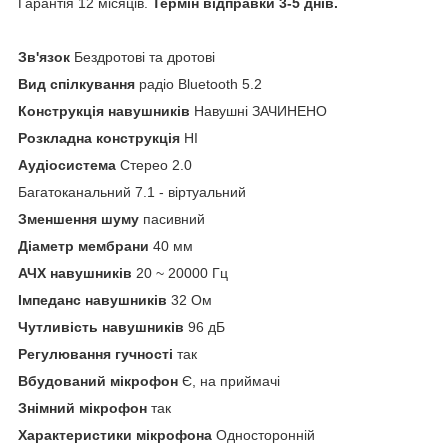
Гарантія 12 місяців.
Термін відправки 3-5 днів.
Зв'язок
Бездротові та дротові
Вид спілкування
радіо Bluetooth 5.2
Конструкція навушників
Навушні ЗАЧИНЕНО
Розкладна конструкція
НІ
Аудіосистема
Стерео 2.0
Багатоканальний 7.1 - віртуальний
Зменшення шуму
пасивний
Діаметр мембрани
40 мм
АЧХ навушників
20 ~ 20000 Гц
Імпеданс навушників
32 Ом
Чутливість навушників
96 дБ
Регулювання гучності
так
Вбудований мікрофон
Є, на приймачі
Знімний мікрофон
так
Характеристики мікрофона
Односторонній