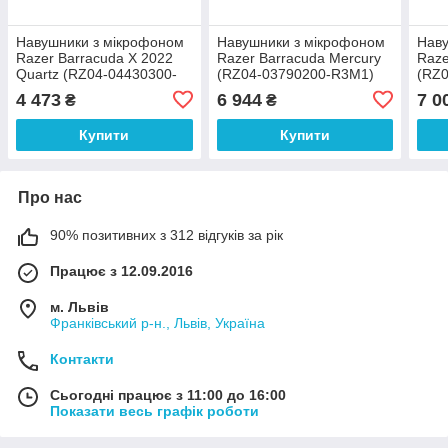
Навушники з мікрофоном
Навушники з мікрофоном
Наву
Razer Barracuda X 2022
Razer Barracuda Mercury
Raze
Quartz (RZ04-04430300-
(RZ04-03790200-R3M1)
(RZ
R3M1)
4 473
6 944
7 0
₴
₴
Купити
Купити
Про нас
90% позитивних з 312 відгуків за рік
Працює з 12.09.2016
м. Львів
Франківський р-н., Львів, Україна
Контакти
Сьогодні працює з 11:00 до 16:00
Показати весь графік роботи