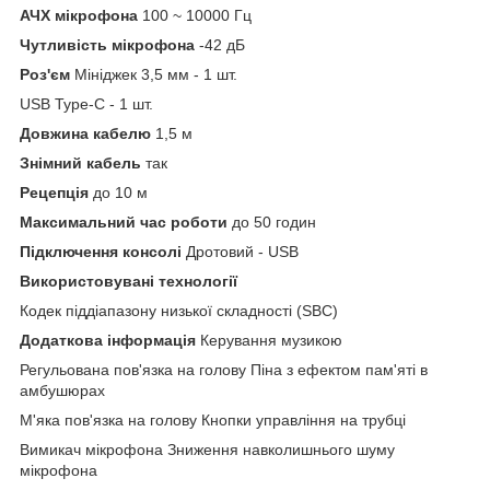
АЧХ мікрофона
100 ~ 10000 Гц
Чутливість мікрофона
-42 дБ
Роз'єм
Мініджек 3,5 мм - 1 шт.
USB Type-C - 1 шт.
Довжина кабелю
1,5 м
Знімний кабель
так
Рецепція
до 10 м
Максимальний час роботи
до 50 годин
Підключення консолі
Дротовий - USB
Використовувані технології
Кодек піддіапазону низької складності (SBC)
Додаткова інформація
Керування музикою
Регульована пов'язка на голову Піна з ефектом пам'яті в
амбушюрах
М'яка пов'язка на голову Кнопки управління на трубці
Вимикач мікрофона Зниження навколишнього шуму
мікрофона