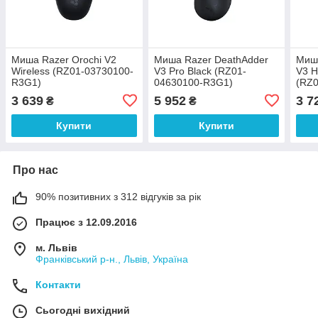
Миша Razer Orochi V2
Миша Razer DeathAdder
Миша
Wireless (RZ01-03730100-
V3 Pro Black (RZ01-
V3 H
R3G1)
04630100-R3G1)
(RZ
3 639
5 952
3 7
₴
₴
Купити
Купити
Про нас
90% позитивних з 312 відгуків за рік
Працює з 12.09.2016
м. Львів
Франківський р-н., Львів, Україна
Контакти
Сьогодні вихідний