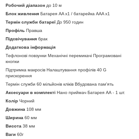
Робочий діапазон
до 10 м
Блок живлення
Батарея AA x1 / батарейка AAA x1
Термін служби батареї
До 950 годин
Профіль
Правша
Підсвічування
брак
Додаткова інформація
Тефлонові повзунки Механічні перемикачі Програмовані
кнопки
Підтримка макросів Налаштування профілів 40 G
прискорення
Термін служби 60 мільйонів кліків Вбудована пам'ять
Аксесуари в комплекті
Нано приймач Батарея АА - 1 шт.
Колір
Чорний
Довжина
108 мм
Ширина
60 мм
Висота
38 мм
Ваги
60г