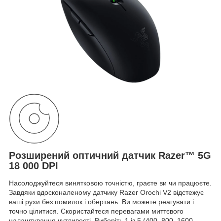
Розширений оптичний датчик Razer™ 5G
18 000 DPI
Насолоджуйтеся винятковою точністю, граєте ви чи працюєте.
Завдяки вдосконаленому датчику Razer Orochi V2 відстежує
ваші рухи без помилок і обертань. Ви можете реагувати і
точно цілитися. Скористайтеся перевагами миттєвого
налаштування чутливості. Виберіть 1 із 5 (400, 800, 1600,