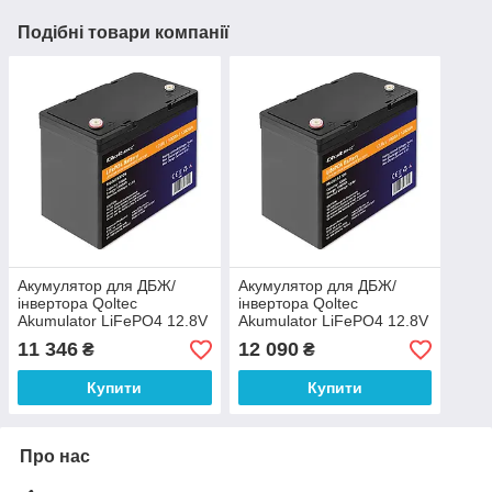
Подібні товари компанії
Акумулятор для ДБЖ/
Акумулятор для ДБЖ/
інвертора Qoltec
інвертора Qoltec
Akumulator LiFePO4 12.8V
Akumulator LiFePO4 12.8V
100Ah 1280Wh BMS
100Ah 1280Wh BMS
11 346
12 090
₴
₴
(53705)
(53705)
Купити
Купити
Про нас