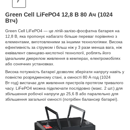
Green Cell LiFePO4 12,8 В 80 Ач (1024
Втч)
Green Cell LiFePO4 — це літій-залізо-фосфатна батарея на
12,8 В, яка пропонує набагато більше переваг порівняно з
елементами, виготовленими за іншими технологіями. Висока
ефективність за струмом і більш ніж у 3 рази менша вага, ніж
еквівалент свинцево-кислотної технології, роблять його
ідеальним джерелом живлення в кемперах, електромобілях
або сонячних установках.
Висока потужність батареї дозволяє зберігати напругу навіть у
повністю розрядженому стані, а ємності 80 А·год (1024
Вт·год) вистачає для живлення пристроїв протягом тривалого
часу. LiFePO4 можна підключати послідовно (макс. 2 шт.) для
збільшення робочої напруги до 25,6 В або паралельно для
збільшення загальної ємності (потрібен балансир батареї).