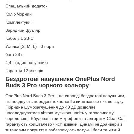
Спеціальний додаток
Колір Чорний
Комплектуючі
Зарядний футляр
Кабель USB-C
Устілки (S, M, L) - 3 пари
бага 38 г
4,4 г (один навушник)
Гарантія 12 місяців
Бездротові навушники OnePlus Nord
Buds 3 Pro чорного кольору
OnePlus Nord Buds 3 Pro – це справді бездротові навушники,
які поєднують передові технології з винятковою якістю звуку.
Гібридне шумозаглушення до 49 дБ дозволяє
насолоджуватися чіткою музикою навіть у галасливому
середовищі. Вбудовані три мікрофони та алгоритм Clear Call
гарантують кришталево чисті дзвінки. Динамічні драйвери з
титановим покриттям забезпечують потужні баси та чіткий