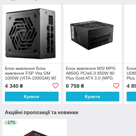
Блок живлення Блок
Блок живлення MSI MPG
Блок
живлення FSP Vita GM
A850G PCIe5.0 850W 80
UD8
1000W (VITA-1000GM) 80
Plus Gold ATX 3.0 (MPG
Plus
Plus Gold ATX 3.1
A850G PCIE5)
UD8
4 340
6 758
4 8
₴
₴
(PPA10A4002)
Купити
Купити
Акційні пропозиції та новинки
–17%