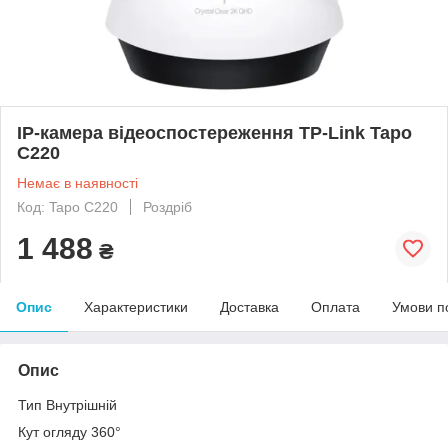
IP-камера відеоспостереження TP-Link Tapo
C220
Немає в наявності
Код: Tapo C220
Роздріб
1 488
₴
Опис
Характеристики
Доставка
Оплата
Умови п
Опис
Тип Внутрішній
Кут огляду 360°