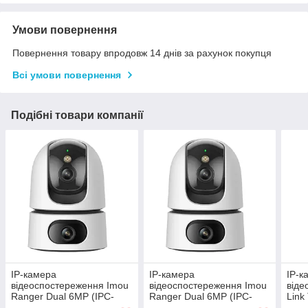
Умови повернення
Повернення товару впродовж 14 днів за рахунок покупця
Всі умови повернення
Подібні товари компанії
IP-камера
IP-камера
IP-к
відеоспостереження Imou
відеоспостереження Imou
віде
Ranger Dual 6MP (IPC-
Ranger Dual 6MP (IPC-
Link
S2XP-6M0WED)
S2XP-6M0WED)
IR (