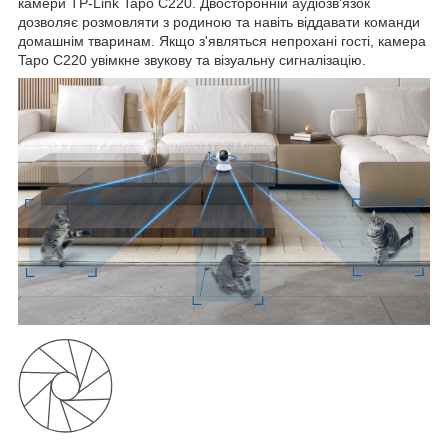
камери TP-Link Tapo C220. Двосторонній аудіозв'язок
дозволяє розмовляти з родиною та навіть віддавати команди
домашнім тваринам. Якщо з'являться непрохані гості, камера
Tapo C220 увімкне звукову та візуальну сигналізацію.