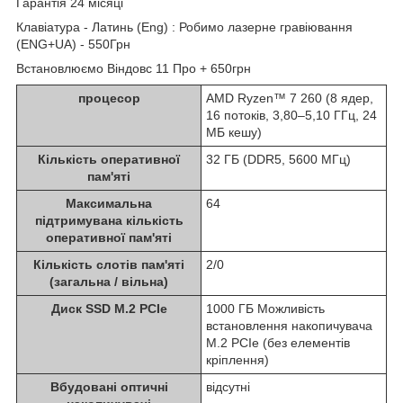
Гарантія 24 місяці
Клавіатура - Латинь (Eng) : Робимо лазерне гравіювання
(ENG+UA) - 550Грн
Встановлюємо Віндовс 11 Про + 650грн
процесор
AMD Ryzen™ 7 260 (8 ядер,
16 потоків, 3,80–5,10 ГГц, 24
МБ кешу)
Кількість оперативної
32 ГБ (DDR5, 5600 МГц)
пам'яті
Максимальна
64
підтримувана кількість
оперативної пам'яті
Кількість слотів пам'яті
2/0
(загальна / вільна)
Диск SSD M.2 PCIe
1000 ГБ Можливість
встановлення накопичувача
M.2 PCIe (без елементів
кріплення)
Вбудовані оптичні
відсутні