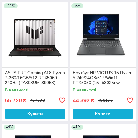
–11%
–5%
ASUS TUF Gaming A18 Ryzen
Ноутбук HP VICTUS 15 Ryzen
7-260/16GB/512 RTX5060
5 240/24GB/512/Win11
240Hz (FA808UM-S9058)
RTX5050 (15-fb3025nw
(C38YWEA))
В наявності
В наявності
65 720
44 392
₴
₴
73 470 ₴
46 810 ₴
Купити
Купити
–4%
–1%