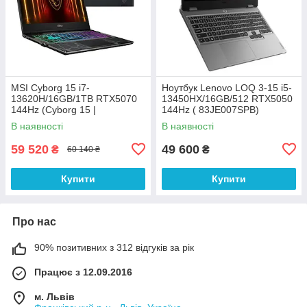
MSI Cyborg 15 i7-
Ноутбук Lenovo LOQ 3-15 i5-
13620H/16GB/1TB RTX5070
13450HX/16GB/512 RTX5050
144Hz (Cyborg 15 |
144Hz ( 83JE007SPB)
B13WGKG-630XPL)
В наявності
В наявності
59 520
49 600
₴
₴
60 140 ₴
Купити
Купити
Про нас
90% позитивних з 312 відгуків за рік
Працює з 12.09.2016
м. Львів