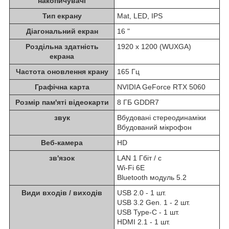
накопичувачі
Тип екрану
Mat, LED, IPS
Діагональний екран
16 "
Роздільна здатність
1920 x 1200 (WUXGA)
екрана
Частота оновлення крану
165 Гц
Графічна карта
NVIDIA GeForce RTX 5060
Розмір пам'яті відеокарти
8 ГБ GDDR7
звук
Вбудовані стереодинаміки
Вбудований мікрофон
Веб-камера
HD
зв'язок
LAN 1 Гбіт / с
Wi-Fi 6Е
Bluetooth модуль 5.2
Види входів / виходів
USB 2.0 - 1 шт.
USB 3.2 Gen. 1 - 2 шт.
USB Type-C - 1 шт.
HDMI 2.1 - 1 шт.