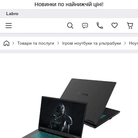
Новинки по найнижчій ціні!
Labro
Товари та послуги
Ігрові ноутбуки та ультрабуки
Ноу