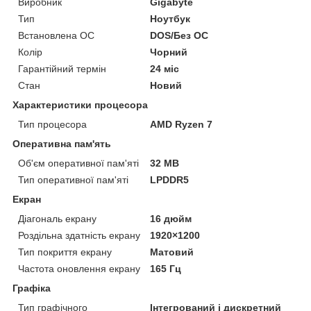
Виробник
Gigabyte
Тип
Ноутбук
Встановлена ОС
DOS/Без ОС
Колір
Чорний
Гарантійний термін
24 міс
Стан
Новий
Характеристики процесора
Тип процесора
AMD Ryzen 7
Оперативна пам'ять
Об'єм оперативної пам'яті
32 MB
Тип оперативної пам'яті
LPDDR5
Екран
Діагональ екрану
16 дюйм
Роздільна здатність екрану
1920×1200
Тип покриття екрану
Матовий
Частота оновлення екрану
165 Гц
Графіка
Тип графічного
Інтегрований і дискретний