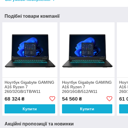
Подібні товари компанії
Ноутбук Gigabyte GAMING
Ноутбук Gigabyte GAMING
Ноут
A16 Ryzen 7
A16 Ryzen 7
A16 
260/32GB/1TB/W11
260/16GB/512/W11
260
RTX5060 165Hz
RTX5060 165Hz
RTX
68 324
54 560
61 
₴
₴
(3VHK3EE893SH)
(3VHK3EE893SH)
(3V
Купити
Купити
Акційні пропозиції та новинки