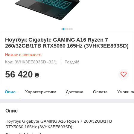
Ноутбук Gigabyte GAMING A16 Ryzen 7
260/32GB/1TB RTX5060 165Hz (3VHK3EE893SD)
Немає в наявності
Код: 3VHK3EE893SD -32/1
Роздріб
56 420
₴
Опис
Характеристики
Доставка
Оплата
Умови п
Опис
Ноутбук Gigabyte GAMING A16 Ryzen 7 260/32GB/1TB
RTX5060 165Hz (3VHK3EE893SD)