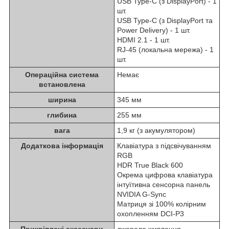
USB Type-C (з DisplayPort) - 1
шт.
USB Type-C (з DisplayPort та
Power Delivery) - 1 шт.
HDMI 2.1 - 1 шт.
RJ-45 (локальна мережа) - 1
шт.
Операційна система
Немає
встановлена
ширина
345 мм
глибина
255 мм
вага
1,9 кг (з акумулятором)
Додаткова інформація
Клавіатура з підсвічуванням
RGB
HDR True Black 600
Окрема цифрова клавіатура
інтуїтивна сенсорна панель
NVIDIA G-Sync
Матриця зі 100% колірним
охопленням DCI-P3
Прикріплені аксесуари
джерело живлення