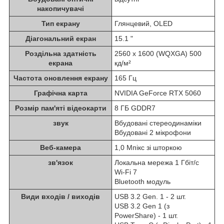
накопичувачі
Тип екрану
Глянцевий, OLED
Діагональний екран
15.1 "
Роздільна здатність
2560 x 1600 (WQXGA) 500
екрана
кд/м²
Частота оновлення екрану
165 Гц
Графічна карта
NVIDIA GeForce RTX 5060
Розмір пам'яті відеокарти
8 ГБ GDDR7
звук
Вбудовані стереодинаміки
Вбудовані 2 мікрофони
Веб-камера
1,0 Мпікс зі шторкою
зв'язок
Локальна мережа 1 Гбіт/с
Wi-Fi 7
Bluetooth модуль
Види входів / виходів
USB 3.2 Gen. 1 - 2 шт.
USB 3.2 Gen 1 (з
PowerShare) - 1 шт.