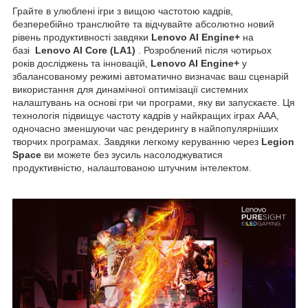
Грайте в улюблені ігри з вищою частотою кадрів,
безперебійно транслюйте та відчувайте абсолютно новий
рівень продуктивності завдяки
Lenovo AI Engine+
на
базі
Lenovo AI Core (LA1)
. Розроблений після чотирьох
років досліджень та інновацій,
Lenovo AI Engine+
у
збалансованому режимі автоматично визначає ваш сценарій
використання для динамічної оптимізації системних
налаштувань на основі гри чи програми, яку ви запускаєте. Ця
технологія підвищує частоту кадрів у найкращих іграх AAA,
одночасно зменшуючи час рендерингу в найпопулярніших
творчих програмах. Завдяки легкому керуванню через
Legion
Space
ви можете без зусиль насолоджуватися
продуктивністю, налаштованою штучним інтелектом.