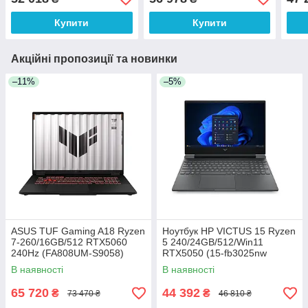
Купити
Купити
Акційні пропозиції та новинки
–11%
–5%
ASUS TUF Gaming A18 Ryzen
Ноутбук HP VICTUS 15 Ryzen
7-260/16GB/512 RTX5060
5 240/24GB/512/Win11
240Hz (FA808UM-S9058)
RTX5050 (15-fb3025nw
(C38YWEA))
В наявності
В наявності
65 720
44 392
₴
₴
73 470 ₴
46 810 ₴