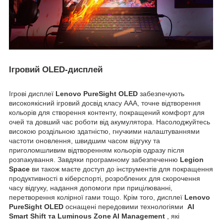
Ігровий OLED-дисплей
Ігрові дисплеї
Lenovo PureSight OLED
забезпечують
високоякісний ігровий досвід класу ААА, точне відтворення
кольорів для створення контенту, покращений комфорт для
очей та довший час роботи від акумулятора. Насолоджуйтесь
високою роздільною здатністю, гнучкими налаштуваннями
частоти оновлення, швидшим часом відгуку та
приголомшливим відтворенням кольорів одразу після
розпакування. Завдяки програмному забезпеченню
Legion
Space
ви також маєте доступ до інструментів для покращення
продуктивності в кіберспорті, розроблених для скорочення
часу відгуку, надання допомоги при прицілюванні,
перетворення колірної гами тощо. Крім того, дисплеї
Lenovo
PureSight OLED
оснащені передовими технологіями
AI
Smart Shift та Luminous Zone AI Management
, які