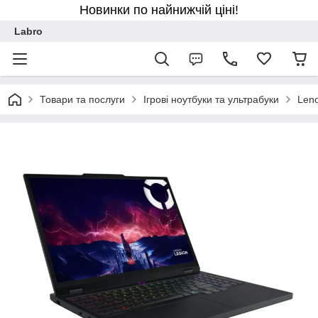
Новинки по найнижчій ціні!
Labro
Товари та послуги
Ігрові ноутбуки та ультрабуки
Len