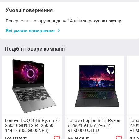
Умови повернення
Повернення товару впродовж 14 днів за рахунок покупця
Всі умови повернення
Подібні товари компанії
Lenovo LOQ 3-15 Ryzen 7-
Lenovo Legion 5-15 Ryzen
Leno
250/16GB/512 RTX5050
7-260/16GB/512+512
220/
144Hz (83JG003NPB)
RTX5050 OLED
RTX5
(83M00023PB)
83J
52 018
56 978
47 
₴
₴