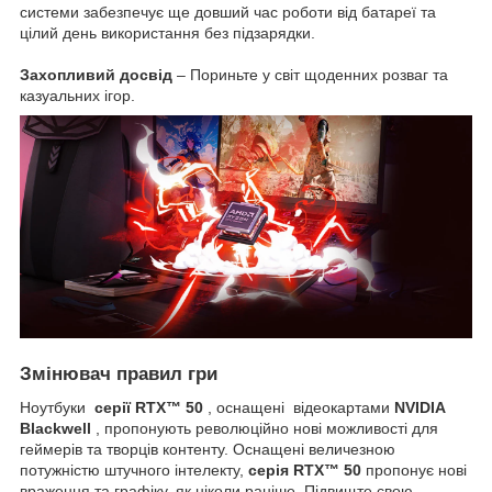
системи забезпечує ще довший час роботи від батареї та
цілий день використання без підзарядки.
Захопливий досвід
– Пориньте у світ щоденних розваг та
казуальних ігор.
Змінювач правил гри
Ноутбуки
серії RTX™ 50
, оснащені відеокартами
NVIDIA
Blackwell
, пропонують революційно нові можливості для
геймерів та творців контенту. Оснащені величезною
потужністю штучного інтелекту,
серія RTX™ 50
пропонує нові
враження та графіку, як ніколи раніше. Підвищте свою