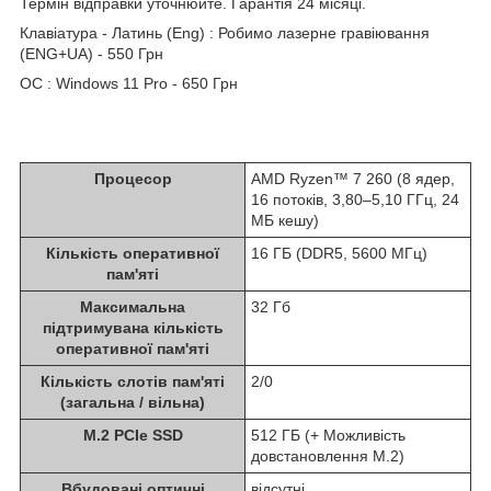
Термін відправки уточнюйте. Гарантія 24 місяці.
Клавіатура - Латинь (Eng) : Робимо лазерне гравіювання
(ENG+UA) - 550 Грн
ОС : Windows 11 Pro - 650 Грн
Процесор
AMD Ryzen™ 7 260 (8 ядер,
16 потоків, 3,80–5,10 ГГц, 24
МБ кешу)
Кількість оперативної
16 ГБ (DDR5, 5600 МГц)
пам'яті
Максимальна
32 Гб
підтримувана кількість
оперативної пам'яті
Кількість слотів пам'яті
2/0
(загальна / вільна)
M.2 PCIe SSD
512 ГБ (+ Можливість
довстановлення М.2)
Вбудовані оптичні
відсутні