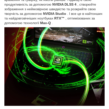
продуктивність за допомогою
NVIDIA DLSS 4
, створюйте
зображення з неймовірною швидкістю та розкрийте свою
творчість за допомогою
NVIDIA Studio
. І все це в найтонших
та найдовговічніших ноутбуках
RTX™
, оптимізованих за
допомогою технології
Max-Q
.