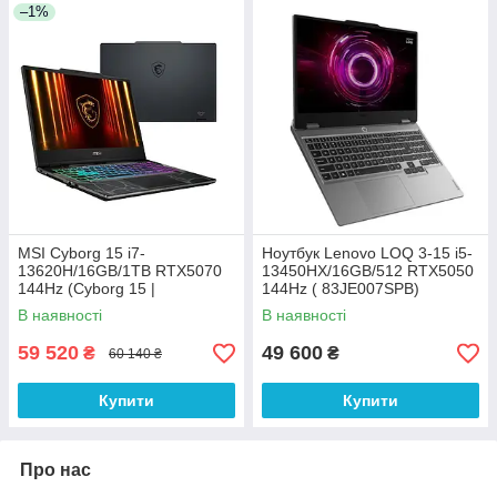
–1%
MSI Cyborg 15 i7-
Ноутбук Lenovo LOQ 3-15 i5-
13620H/16GB/1TB RTX5070
13450HX/16GB/512 RTX5050
144Hz (Cyborg 15 |
144Hz ( 83JE007SPB)
B13WGKG-630XPL)
В наявності
В наявності
59 520
49 600
₴
₴
60 140 ₴
Купити
Купити
Про нас