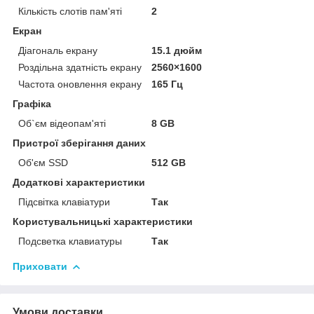
Кількість слотів пам'яті
2
Екран
Діагональ екрану
15.1 дюйм
Роздільна здатність екрану
2560×1600
Частота оновлення екрану
165 Гц
Графіка
Об`єм відеопам'яті
8 GB
Пристрої зберігання даних
Об'єм SSD
512 GB
Додаткові характеристики
Підсвітка клавіатури
Так
Користувальницькі характеристики
Подсветка клавиатуры
Так
Приховати
Умови доставки