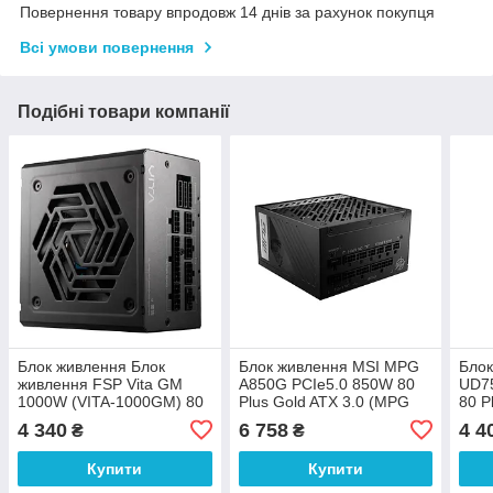
Повернення товару впродовж 14 днів за рахунок покупця
Всі умови повернення
Подібні товари компанії
Блок живлення Блок
Блок живлення MSI MPG
Блок
живлення FSP Vita GM
A850G PCIe5.0 850W 80
UD7
1000W (VITA-1000GM) 80
Plus Gold ATX 3.0 (MPG
80 P
Plus Gold ATX 3.1
A850G PCIE5)
UD7
4 340
6 758
4 4
₴
₴
(PPA10A4002)
Купити
Купити