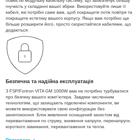
повністю модульну кабельну систему, що забезпечує більшу
гнучкість у складанні вашої збірки. Використовуйте лише ті
кабелі, які потрібні саме вам, щоб покращити потік повітря та
покращити естетику вашого корпусу. Якщо вам потрібно ще
більше розширити його, просто скористайтеся кабелями, що
додаються.
Безпечна та надійна експлуатація
З FSP/Fortron VITA GM 1000W вам не потрібно турбуватися
про безпеку вашого комп'ютера. Завдяки численним
технологіям, що захищають підключені компоненти, ви
можете використовувати свою конфігурацію без
занепокоєння. Блок живлення оснащений захистом від
перевантаження по струму, зниження напруги, перенапруги,
короткого замикання, перевантаження та тепла.
Приховати