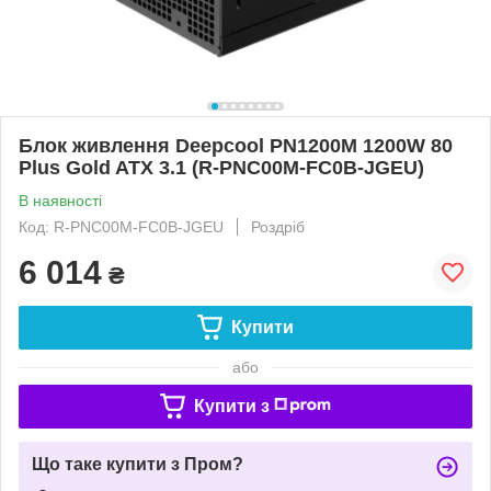
Блок живлення Deepcool PN1200M 1200W 80
Plus Gold ATX 3.1 (R-PNC00M-FC0B-JGEU)
В наявності
Код: R-PNC00M-FC0B-JGEU
Роздріб
6 014
₴
Купити
або
Купити з
Що таке купити з Пром?