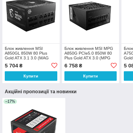
Блок живлення MSI
Блок живлення MSI MPG
Блок
A850GL 850W 80 Plus
A850G PCIe5.0 850W 80
A750
Gold ATX 3.1 3.0 (MAG
Plus Gold ATX 3.0 (MPG
Gold
A850GL PCIE5)
A850G PCIE5)
7ZP
5 704
6 758
5 0
₴
₴
Купити
Купити
Акційні пропозиції та новинки
–17%