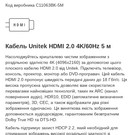
Код виробника C11063BK-5M
Кабель Unitek HDMI 2.0 4K/60Hz 5 м
Насолоджуйтесь кришталево чистим зображенням з
роздільною здатністю 4K (4096x2160) за допомогою цього
плоского кабелю HDMI 2.0 від Unitek. Підключіть телевізор,
консоль, проектор, монітор або DVD-програвач. Цей кабель
HDMI 2.0 пропонує швидкість передачі даних до 18 Гбіт/с. Ця
висока пропускна здатність дозволяє вам скористатися
перевагами найновіших технологій, таких як ARC (канал
повернення аудіо), HDR10, EDID (автоматичне визначення
параметрів), 3D, CEC, а також відображати два різні
зображення одночасно. Ця виняткова якість зображення
доповнюється аудіодосвідом, гарантованим безвтратним
Dolby True HD та DTS-HD.
Кабель підтримує захист HDCP 2.2, який необхідний для
отримання зображень високої роздільної здатності зі