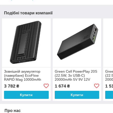
Подібні товари компанії
Зовнішній акумулятор
Green Cell PowerPlay 20S
Gree
(павербанк) EcoFlow
(22.5W, 3x USB-C)
(22.
RAPID Mag 10000mAh
20000mAh 5V 9V 12V
200
Black (EF-RAPIDQI1-10K-
PBGC03S
PBG
3 782
1 674
1 5
₴
₴
B-EU)
Купити
Купити
Про нас