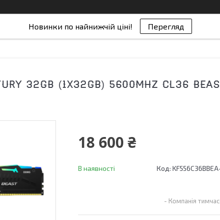
Новинки по найнижчій ціні!
Перегляд
FURY 32GB (1X32GB) 5600MHZ CL36 BEAS
18 600 ₴
В наявності
Код:
KF556C36BBEA
Компанія тимчас