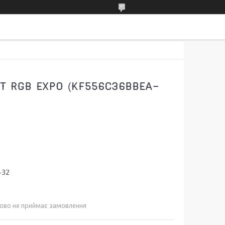
T RGB EXPO (KF556C36BBEA-
-32
ово не приймає замовлення