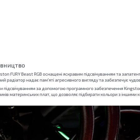
івництво
gston FURY Beast RGB оснащені яскравим підсвічуванням та запатен
ний радіатор надає пам'яті агресивного вигляду та забезпечує чуд
и підсвічуванням за допомогою програмного забезпечення Kingsto
иків материнських плат, що дозволяє підбирати кольори з іншими