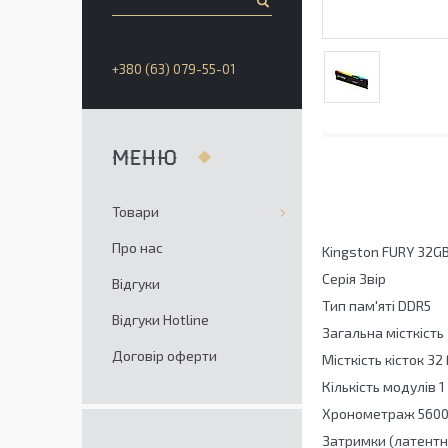
+380 (63) 079-55-01
Товари
Про нас
Kingston FURY 32G
Серія Звір
Відгуки
Тип пам'яті DDR5
Відгуки Hotline
Загальна місткість 3
Договір оферти
Місткість кісток 32
Кількість модулів 1
Хронометраж 5600
Затримки (латентні