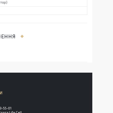
атор)
ЛЕННЯ
9-55-01
ата Life Cell