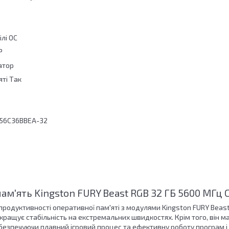
лі OC
MP
атор
яті Так
556C36BBEA-32
ам'ять Kingston FURY Beast RGB 32 ГБ 5600 МГц 
і продуктивності оперативної пам'яті з модулями Kingston FURY Bea
окращує стабільність на екстремальних швидкостях. Крім того, він м
абезпечуючи плавний ігровий процес та ефективну роботу програм і