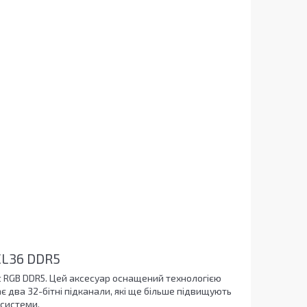
CL36 DDR5
st RGB DDR5. Цей аксесуар оснащений технологією
ає два 32-бітні підканали, які ще більше підвищують
 системи.