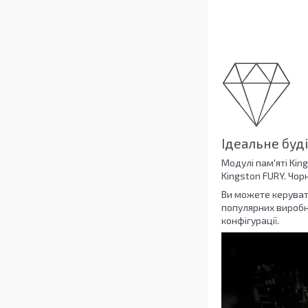
Ідеальне буд
Модулі пам'яті Kin
Kingston FURY. Чор
Ви можете керуват
популярних виробн
конфігурації.