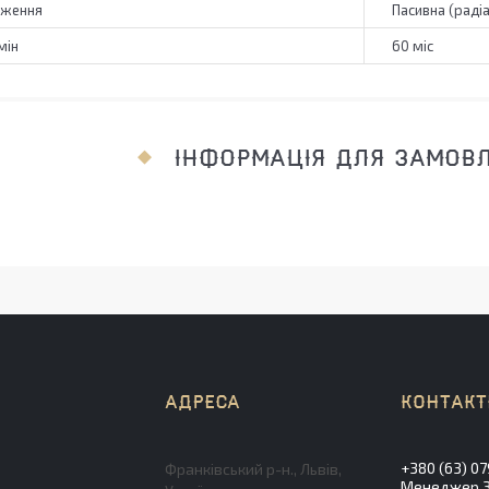
дження
Пасивна (раді
мін
60 міс
ІНФОРМАЦІЯ ДЛЯ ЗАМОВ
+380 (63) 07
Франківський р-н., Львів,
Менеджер Зл