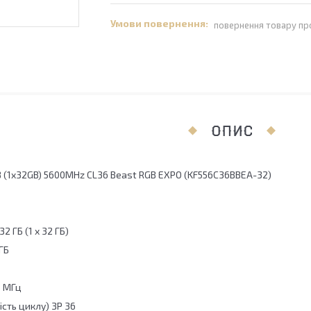
повернення товару пр
ОПИС
B (1x32GB) 5600MHz CL36 Beast RGB EXPO (KF556C36BBEA-32)
2 ГБ (1 x 32 ГБ)
 ГБ
 МГц
сть циклу) ЗР 36