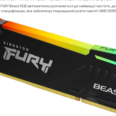
n FURY Beast RGB автоматично розганяється до найвищої частоти, д
 специфікацію, яка забезпечує покращений розгін пам'яті AMD DDR5