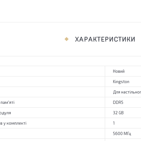
ХАРАКТЕРИСТИКИ
Новий
Kingston
Для настільно
 пам'яті
DDR5
одуля
32 GB
ів у комплекті
1
5600 МГц