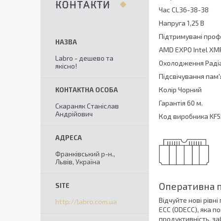
КОНТАКТИ
Час CL36-38-38
Напруга 1,25 В
Підтримувані профі
AMD EXPO Intel X
Labro - дешево та
Охолодження Раді
якісно!
Підсвічування пам'
Колір Чорний
Гарантія 60 м.
Скараняк Станіслав
Андрійович
Код виробника KF
Франківський р-н.,
Львів, Україна
Оперативна п
Відчуйте нові рівн
http://labro.com.ua
ECC (ODECC), яка п
продуктивність, з