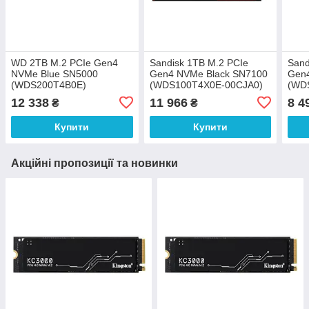
WD 2TB M.2 PCIe Gen4
Sandisk 1TB M.2 PCIe
Sand
NVMe Blue SN5000
Gen4 NVMe Black SN7100
Gen
(WDS200T4B0E)
(WDS100T4X0E-00CJA0)
(WD
12 338
11 966
8 4
₴
₴
Купити
Купити
Акційні пропозиції та новинки