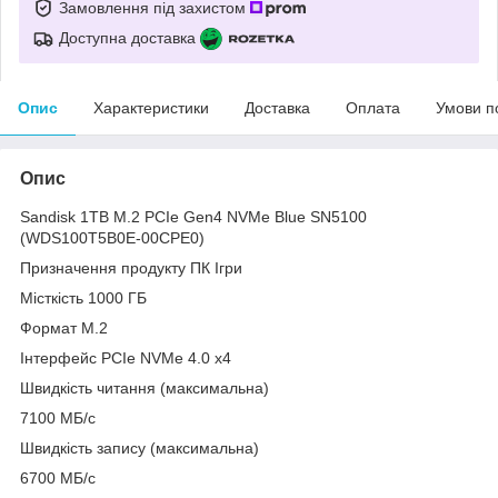
Замовлення під захистом
Доступна доставка
Опис
Характеристики
Доставка
Оплата
Умови п
Опис
Sandisk 1TB M.2 PCIe Gen4 NVMe Blue SN5100
(WDS100T5B0E-00CPE0)
Призначення продукту ПК Ігри
Місткість 1000 ГБ
Формат М.2
Інтерфейс PCIe NVMe 4.0 x4
Швидкість читання (максимальна)
7100 МБ/с
Швидкість запису (максимальна)
6700 МБ/с