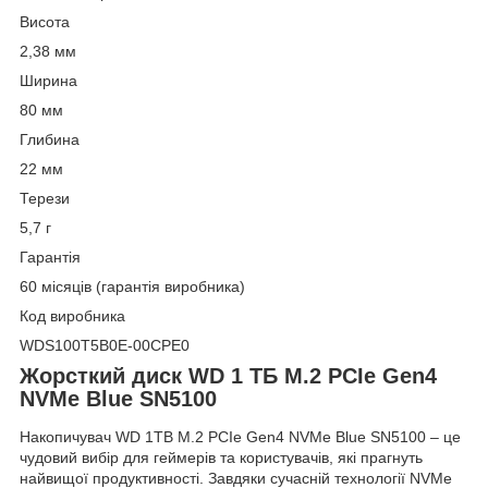
Висота
2,38 мм
Ширина
80 мм
Глибина
22 мм
Терези
5,7 г
Гарантія
60 місяців (гарантія виробника)
Код виробника
WDS100T5B0E-00CPE0
Жорсткий диск WD 1 ТБ M.2 PCIe Gen4
NVMe Blue SN5100
Накопичувач WD 1TB M.2 PCIe Gen4 NVMe Blue SN5100 – це
чудовий вибір для геймерів та користувачів, які прагнуть
найвищої продуктивності. Завдяки сучасній технології NVMe