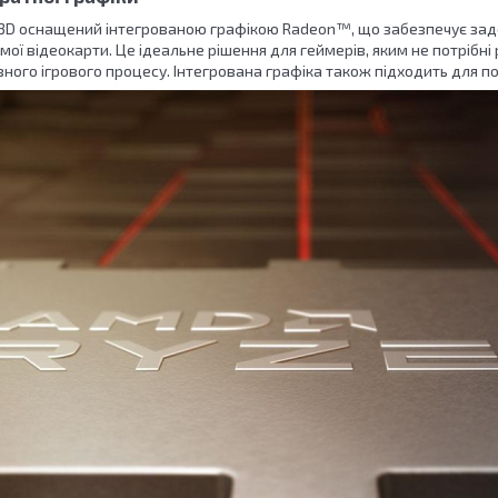
3D оснащений інтегрованою графікою Radeon™, що забезпечує задов
ої відеокарти. Це ідеальне рішення для геймерів, яким не потрібні 
ного ігрового процесу. Інтегрована графіка також підходить для п