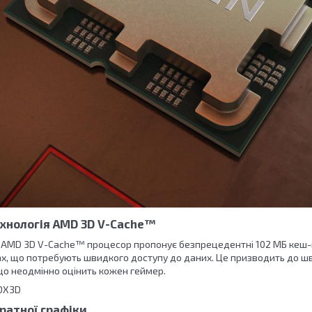
ехнологія AMD 3D V-Cache™
ї AMD 3D V-Cache™ процесор пропонує безпрецедентні 102 МБ кеш-п
мах, що потребують швидкого доступу до даних. Це призводить до ш
що неодмінно оцінить кожен геймер.
ратної графіки