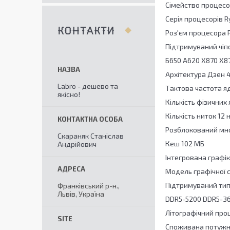
Сімейство процес
Серія процесорів 
КОНТАКТИ
Роз'єм процесора 
Підтримуваний чіп
Б650 А620 Х870 X8
Архітектура Дзен 
Labro - дешево та
Тактова частота яд
якісно!
Кількість фізичних
Кількість ниток 12 
Розблокований мн
Скараняк Станіслав
Кеш 102 МБ
Андрійович
Інтегрована графік
Модель графічної 
Підтримуваний тип
Франківський р-н.,
Львів, Україна
DDR5-5200 DDR5-3
Літографічний про
Споживана потужні