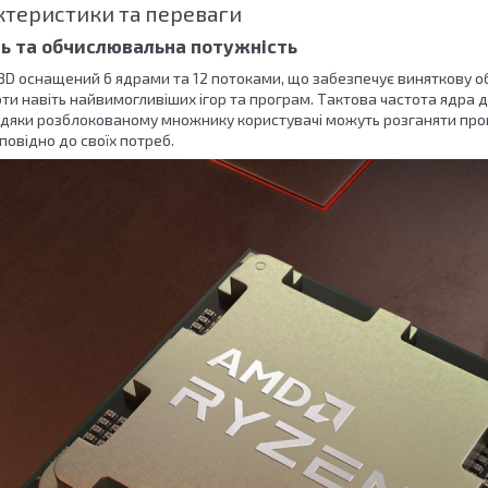
ктеристики та переваги
ь та обчислювальна потужність
3D оснащений 6 ядрами та 12 потоками, що забезпечує виняткову о
ти навіть найвимогливіших ігор та програм. Тактова частота ядра д
вдяки розблокованому множнику користувачі можуть розганяти про
повідно до своїх потреб.