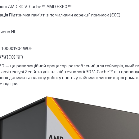
ології AMD 3D V-Cache™ AMD EXPO™
ція Підтримка пам'яті з помилками корекції помилок (ECC)
чено НІ
0-100001904WOF
 7500X3D
3D — це революційний процесор, розроблений для геймерів, який по
и архітектурі Zen 4 та унікальній технології 3D V-Cache™ він пропо
ння даними та плавну роботу навіть у найвимогливіших програмах. 
 від гри.