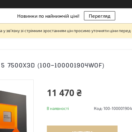
Новинки по найнижчій ціні!
Перегляд
а у зв'язку зі стрімким зростанням цін просимо уточняти ціни пере
 5 7500X3D (100-100001904WOF)
11 470 ₴
В наявності
Код:
100-10000190