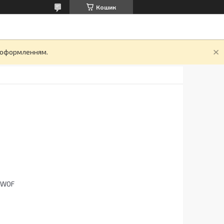
Кошик
д оформленням.
4WOF