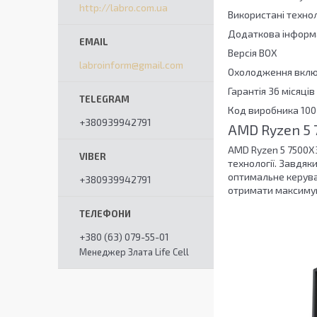
http://labro.com.ua
Використані техн
Додаткова інформа
Версія BOX
labroinform@gmail.com
Охолодження вклю
Гарантія 36 місяців
Код виробника 10
+380939942791
AMD Ryzen 5
AMD Ryzen 5 7500X
технології. Завдяк
оптимальне керува
+380939942791
отримати максимум
+380 (63) 079-55-01
Менеджер Злата Life Cell