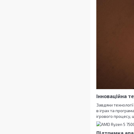
Інноваційна т
Завдяки технологі
в іграх та програ
ігрового процесу, 
Підтримка апа