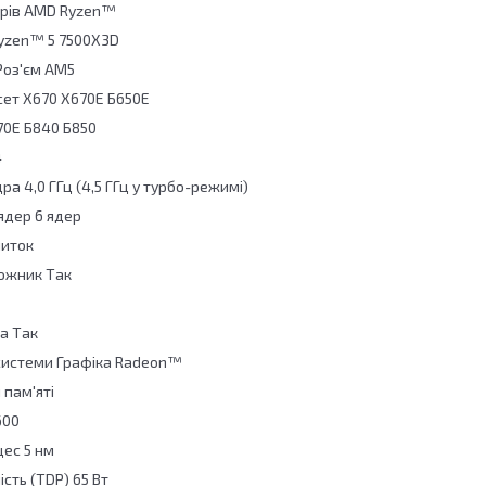
орів AMD Ryzen™
Ryzen™ 5 7500X3D
Роз'єм AM5
сет Х670 X670E Б650Е
70E Б840 Б850
4
ра 4,0 ГГц (4,5 ГГц у турбо-режимі)
 ядер 6 ядер
ниток
ожник Так
а Так
системи Графіка Radeon™
 пам'яті
600
цес 5 нм
сть (TDP) 65 Вт