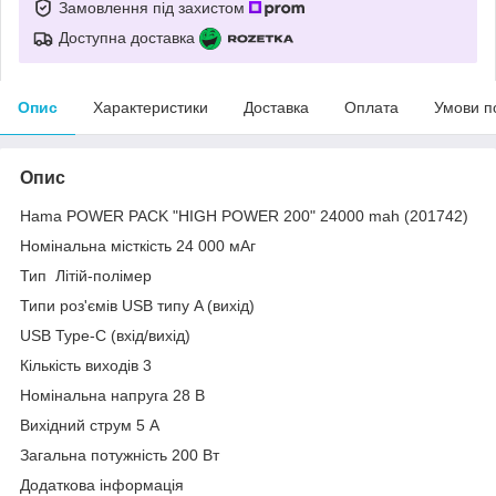
Замовлення під захистом
Доступна доставка
Опис
Характеристики
Доставка
Оплата
Умови п
Опис
Hama POWER PACK "HIGH POWER 200" 24000 mah (201742)
Номінальна місткість 24 000 мАг
Тип Літій-полімер
Типи роз'ємів USB типу A (вихід)
USB Type-C (вхід/вихід)
Кількість виходів 3
Номінальна напруга 28 В
Вихідний струм 5 А
Загальна потужність 200 Вт
Додаткова інформація