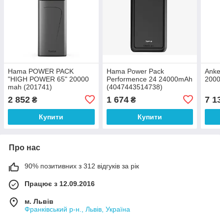
Hama POWER PACK
Hama Power Pack
Anke
"HIGH POWER 65" 20000
Performence 24 24000mAh
2000
mah (201741)
(4047443514738)
2 852
1 674
7 1
₴
₴
Купити
Купити
Про нас
90% позитивних з 312 відгуків за рік
Працює з 12.09.2016
м. Львів
Франківський р-н., Львів, Україна