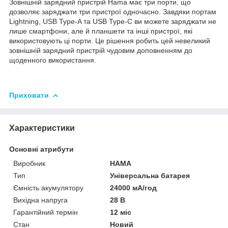
Зовнішній зарядний пристрій Hama має три порти, що
дозволяє заряджати три пристрої одночасно. Завдяки портам
Lightning, USB Type-A та USB Type-C ви можете заряджати не
лише смартфони, але й планшети та інші пристрої, які
використовують ці порти. Це рішення робить цей невеликий
зовнішній зарядний пристрій чудовим доповненням до
щоденного використання.
Приховати
Характеристики
Основні атрибути
Виробник
HAMA
Тип
Універсальна батарея
Ємність акумулятору
24000 мА/год
Вихідна напруга
28 В
Гарантійний термін
12 міс
Стан
Новий