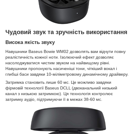
Чудовий звук та зручність використання
Висока якість звуку
Навушники Baseus Bowie WM02 дозволять вам відчути повну
реалістичність кожної ноти. Ізолюючий ефект дозволяє
насолоджуватися чистим звуком на найвищому рівні.
Навушники пропонують насиченіші тони, чіткіший вокал і
глибші баси завдяки 10-міліметровому динамічному драйверу.
Затримка становить лише 60 мс. Це можливо завдяки
фірмовій технології Baseus DCLL (двоканальний низький
канал з низькою затримкою). Ця технологія контролює
затримку аудіо, підтримуючи її в межах 38-60 мс.