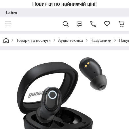
Новинки по найнижчій ціні!
Labro
Товари та послуги
Аудіо-техніка
Навушники
Наву