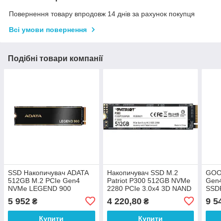
Повернення товару впродовж 14 днів за рахунок покупця
Всі умови повернення
Подібні товари компанії
SSD Накопичувач ADATA
Накопичувач SSD M.2
GOO
512GB M.2 PCIe Gen4
Patriot P300 512GB NVMe
Gen
NVMe LEGEND 900
2280 PCIe 3.0x4 3D NAND
SSD
(SLEG-900-512GCS)
TLC
5 952
4 220,80
9 5
₴
₴
Купити
Купити