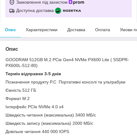
Замовлення під захистом
Доступна доставка
Опис
Характеристики
Доставка
Оплата
Умови п
Опис
GOODRAM 512GB M.2 PCie Gen4 NVMe PX600 Lite ( SSDPR-
PX600L-512-80)
Термін відправки 3-5 днів
Позначення продукту P.C Портативні консолі та ультрабуки
Ємність 512 ГБ
Формат M.2
Інтерфейс PCIe NVMe 4.0 x4
Швидкість читання (максимальна) 3400 МБ/с
Швидкість запису (максимальна) 2000 МБ/с
Довільне читання 440 000 IOPS