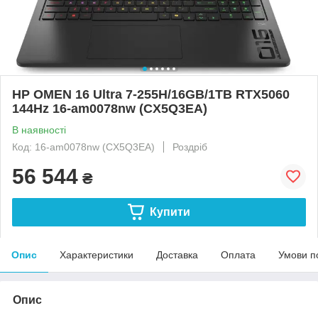
HP OMEN 16 Ultra 7-255H/16GB/1TB RTX5060
144Hz 16-am0078nw (CX5Q3EA)
В наявності
Код: 16-am0078nw (CX5Q3EA)
Роздріб
56 544
₴
Купити
Опис
Характеристики
Доставка
Оплата
Умови п
Опис