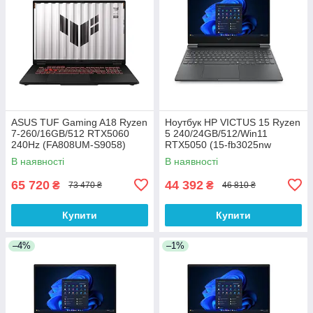
ASUS TUF Gaming A18 Ryzen
Ноутбук HP VICTUS 15 Ryzen
7-260/16GB/512 RTX5060
5 240/24GB/512/Win11
240Hz (FA808UM-S9058)
RTX5050 (15-fb3025nw
(C38YWEA))
В наявності
В наявності
65 720
44 392
₴
₴
73 470 ₴
46 810 ₴
Купити
Купити
–4%
–1%