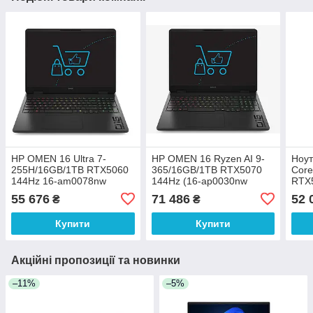
HP OMEN 16 Ultra 7-
HP OMEN 16 Ryzen AI 9-
Ноут
255H/16GB/1TB RTX5060
365/16GB/1TB RTX5070
Core
144Hz 16-am0078nw
144Hz (16-ap0030nw
RTX5
(CX5Q3EA)
(CX5R2EA))
fa2
55 676
71 486
52 
₴
₴
Купити
Купити
Акційні пропозиції та новинки
–11%
–5%