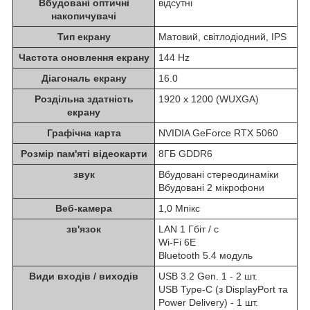
Вбудовані оптичні
відсутні
накопичувачі
Тип екрану
Матовий, світлодіодний, IPS
Частота оновлення екрану
144 Hz
Діагональ екрану
16.0
Роздільна здатність
1920 x 1200 (WUXGA)
екрану
Графічна карта
NVIDIA GeForce RTX 5060
Розмір пам'яті відеокарти
8ГБ GDDR6
звук
Вбудовані стереодинаміки
Вбудовані 2 мікрофони
Веб-камера
1,0 Мпікс
зв'язок
LAN 1 Гбіт / с
Wi-Fi 6Е
Bluetooth 5.4 модуль
Види входів / виходів
USB 3.2 Gen. 1 - 2 шт.
USB Type-C (з DisplayPort та
Power Delivery) - 1 шт.