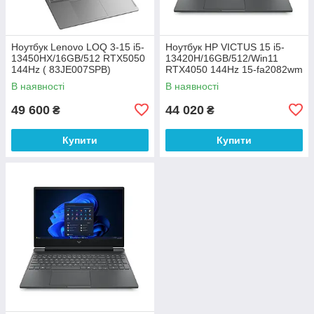
Ноутбук Lenovo LOQ 3-15 i5-
Ноутбук HP VICTUS 15 i5-
13450HX/16GB/512 RTX5050
13420H/16GB/512/Win11
144Hz ( 83JE007SPB)
RTX4050 144Hz 15-fa2082wm
(B5EQ3UA)
В наявності
В наявності
49 600
44 020
₴
₴
Купити
Купити