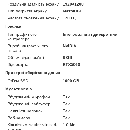
Роздільна здатність екрану
1920×1200
Тип покриття екрану
Матовий
Частота оновлення екрану
120 Гц
Графіка
Тип графічного
Інтегрований і дискретний
контролера
Виробник графічного
NVIDIA
чіпсета
Об`єм відеопам'яті
8 GB
Відеокарта
RTX5060
Пристрої зберігання даних
Об'єм SSD
1000 GB
Мультимедіа
Вбудований мікрофон
Так
Вбудований сабвуфер
Так
Наявність колонок
Так
Веб-камера
Так
Кількість мегапікселів веб-
1.0 Мп
камери