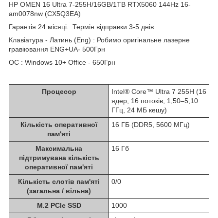
HP OMEN 16 Ultra 7-255H/16GB/1TB RTX5060 144Hz 16-
am0078nw (CX5Q3EA)
Гарантія 24 місяці. Термін відправки 3-5 днів
Клавіатура - Латинь (Eng) : Робимо оригінальне лазерне
гравіювання ENG+UA- 500Грн
ОС : Windows 10+ Office - 650Грн
Процесор
Intel® Core™ Ultra 7 255H (16
ядер, 16 потоків, 1,50–5,10
ГГц, 24 МБ кешу)
Кількість оперативної
16 ГБ (DDR5, 5600 МГц)
пам'яті
Максимальна
16 Гб
підтримувана кількість
оперативної пам'яті
Кількість слотів пам'яті
0/0
(загальна / вільна)
M.2 PCIe SSD
1000