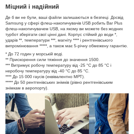
Міцний і надійний
Де б ви не були, ваші файли залишаються в безпеці. Досвід
Samsung у сфері флеш-накопичувачів USB робить Bar Plus
флеш-накопичувачем USB, на якому ви можете без жодних
турбот зберігати свої цінні дані. Корпус стійкий до води *,
ударів **, температури ***, магніту **** і рентгенівського
випромінювання *****, а також має 5-річну обмежену гарантію.
* До 72 годин у морській воді.
** Прискорення сили тяжіння до значення 1500.
*** Витримує робочу температуру від -25 °C до 85 °C і
неробочу температуру від -40 °C до 85 °C.
**** До 15 000 гаусів (еквівалентно МРТ).
***** До 50 рентгенівських знімків (рівно рентгенівським
знімкам в аеропорту).