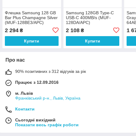
Флешка Samsung 128 GB
Samsung 128GB Type-C
Sams
Bar Plus Champagne Silver
USB-C 400MB/s (MUF-
Gra
(MUF-128BE3/APC)
128DA/APC)
64A
2 294
2 108
1 6
₴
₴
Купити
Купити
Про нас
90% позитивних з 312 відгуків за рік
Працює з 12.09.2016
м. Львів
Франківський р-н., Львів, Україна
Контакти
Сьогодні вихідний
Показати весь графік роботи