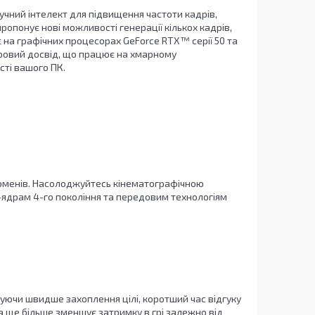
чний інтелект для підвищення частоти кадрів,
опонує нові можливості генерації кількох кадрів,
 на графічних процесорах GeForce RTX™ серії 50 та
гровий досвід, що працює на хмарному
сті вашого ПК.
роменів. Насолоджуйтесь кінематографічною
T-ядрам 4-го покоління та передовим технологіям
уючи швидше захоплення цілі, коротший час відгуку
ка ще більше зменшує затримку в грі залежно від