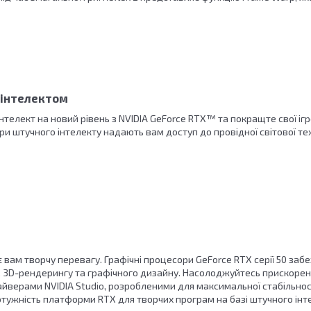
 інтелектом
інтелект на новий рівень з NVIDIA GeForce RTX™ та покращте свої ігр
и штучного інтелекту надають вам доступ до провідної світової тех
є вам творчу перевагу. Графічні процесори GeForce RTX серії 50 за
, 3D-рендерингу та графічного дизайну. Насолоджуйтесь прискорен
верами NVIDIA Studio, розробленими для максимальної стабільності
тужність платформи RTX для творчих програм на базі штучного інт