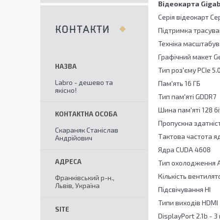
Відеокарта Giga
Серія відеокарт Се
КОНТАКТИ
Підтримка трасува
Техніка масштабува
Графічний макет Ge
Тип роз'єму PCIe 5.
Labro - дешево та
Пам'ять 16 ГБ
якісно!
Тип пам'яті GDDR7
Шина пам'яті 128 бі
Пропускна здатніст
Скараняк Станіслав
Тактова частота я
Андрійович
Ядра CUDA 4608
Тип охолодження 
Кількість вентилят
Франківський р-н.,
Львів, Україна
Підсвічування НІ
Типи виходів HDMI 2
DisplayPort 2.1b - 3