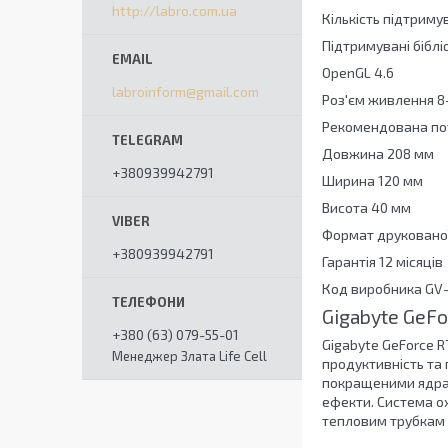
http://labro.com.ua
Кількість підтриму
Підтримувані бібліо
OpenGL 4.6
labroinform@gmail.com
Роз'єм живлення 8-
Рекомендована пот
Довжина 208 мм
+380939942791
Ширина 120 мм
Висота 40 мм
Формат друкованої
+380939942791
Гарантія 12 місяців
Код виробника G
Gigabyte GeFo
+380 (63) 079-55-01
Gigabyte GeForce R
Менеджер Злата Life Cell
продуктивність та
покращеними ядрам
ефекти. Система о
тепловим трубкам 