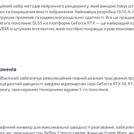
ійний набір методів нейронного рендерингу, який використовує шту
 та покращення якості зображення. Найновіша розробка, DLSS 4, пр
укцію променів та надвисокої роздільної здатності. Все це працює
'ятого покоління. DLSS на платформі GeForce RTX — це найкращий і
IDIA зі штучним інтелектом, який постійно покращує ігрові можливо
оменів
A Blackwell забезпечує революційний повний реалізм трасування п
ецедентній швидкості завдяки відеокартам серії GeForce RTX 50, R
ингу, прискореним тензорними ядрами 5-го покоління.
рафічний конвеєр для максимальної швидкості реагування, забезпеч
 під час змагальної гри. Reflex 2 представляє функцію Frame Warp, я