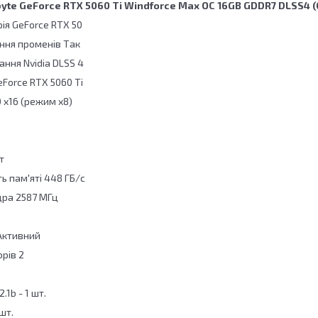
byte GeForce RTX 5060 Ti Windforce Max OC 16GB GDDR7 DLSS
рія GeForce RTX 50
ння променів Так
ння Nvidia DLSS 4
Force RTX 5060 Ti
0 x16 (режим x8)
т
ь пам'яті 448 ГБ/с
дра 2587 МГц
Активний
орів 2
.1b - 1 шт.
 шт.