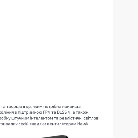
 та творців ігор, яким потрібна найвища
ління з підтримкою FP4 та DLSS 4, а також
бку штучним інтелектом та реалістичні світлові
тривалих сесій завдяки вентиляторам Hawk,