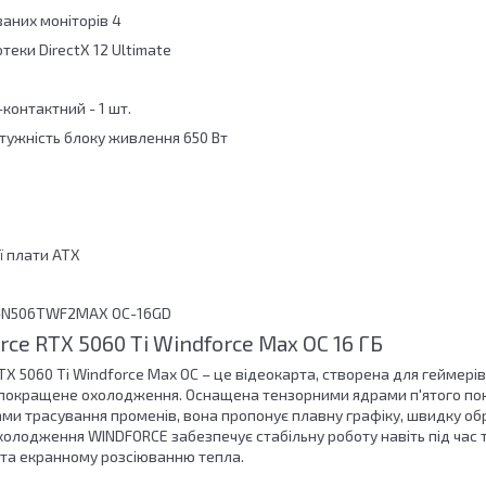
ваних моніторів 4
теки DirectX 12 Ultimate
контактний - 1 шт.
ужність блоку живлення 650 Вт
 плати АТХ
V-N506TWF2MAX OC-16GD
rce RTX 5060 Ti Windforce Max OC 16 ГБ
TX 5060 Ti Windforce Max OC – це відеокарта, створена для геймерів
 покращене охолодження. Оснащена тензорними ядрами п'ятого поко
и трасування променів, вона пропонує плавну графіку, швидку обро
холодження WINDFORCE забезпечує стабільну роботу навіть під час 
та екранному розсіюванню тепла.