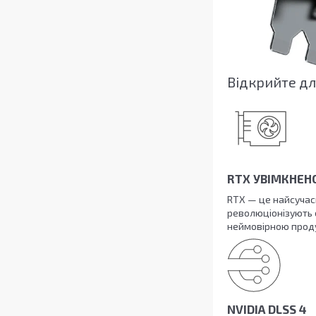
Відкрийте дл
RTX УВІМКНЕН
RTX — це найсучас
революціонізують с
неймовірною продук
NVIDIA DLSS 4