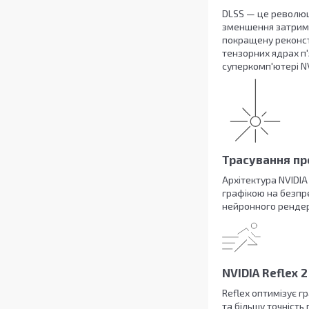
DLSS — це революц
зменшення затримки
покращену реконстр
тензорних ядрах п
суперкомп'ютері NV
Трасування пр
Архітектура NVIDI
графікою на безпр
нейронного рендер
NVIDIA Reflex 2
Reflex оптимізує г
та більшу точність