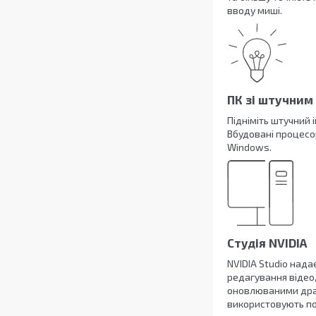
вводу миші.
ПК зі штучним
Підніміть штучний 
Вбудовані процесор
Windows.
Студія NVIDIA
NVIDIA Studio нада
редагування відео
оновлюваними драй
використовують по