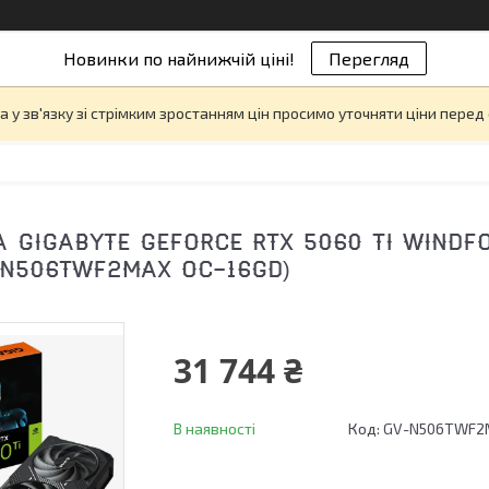
Новинки по найнижчій ціні!
Перегляд
а у зв'язку зі стрімким зростанням цін просимо уточняти ціни пере
А GIGABYTE GEFORCE RTX 5060 TI WINDF
-N506TWF2MAX OC-16GD)
31 744 ₴
В наявності
Код:
GV-N506TWF2