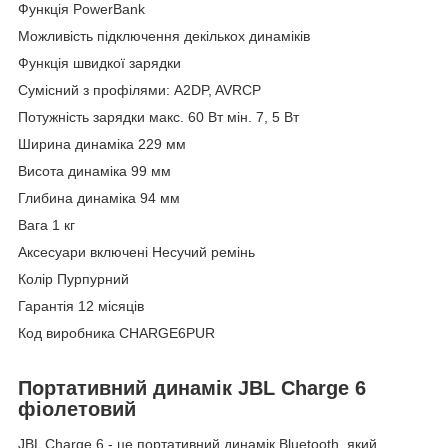
Функція PowerBank
Можливість підключення декількох динаміків
Функція швидкої зарядки
Сумісний з профілями: A2DP, AVRCP
Потужність зарядки макс. 60 Вт мін. 7, 5 Вт
Ширина динаміка 229 мм
Висота динаміка 99 мм
Глибина динаміка 94 мм
Вага 1 кг
Аксесуари включені Несучий ремінь
Колір Пурпурний
Гарантія 12 місяців
Код виробника CHARGE6PUR
Портативний динамік JBL Charge 6
фіолетовий
JBL Charge 6 - це портативний динамік Bluetooth, який