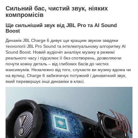
Сильний бас, чистий звук, ніяких
компромісів
Ще сильніший звук від JBL Pro та AI Sound
Boost
Динамік JBL Charge 6 дивує ще кращим звуком завдяки
технології JBL Pro Sound та інтелектуальному алгоритму AI
Sound Boost. Новий аудіочіп аналізує музику в режимі
реального часу і підсилює її без спотворень, дозволяючи
почути кожну деталь – від глибоких басів до чистих
максимумів. Незалежно від того, слухаєте ви музику вдома чи
на вулиці, Charge 6 забезпечує потужний і динамічний звук,
який перевершує інші динаміки в класі.