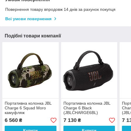
Повернення товару впродовж 14 днів за рахунок покупця
Всі умови повернення
Подібні товари компанії
Портативна колонка JBL
Портативна колонка JBL
Порт
Charge 6 Squad Moro
Charge 6 Black
Char
камуфляж
(JBLCHARGE6BL)
(JB
(JBLCHARGE6SQUAD)
6 560
7 130
7 1
₴
₴
Купити
Купити