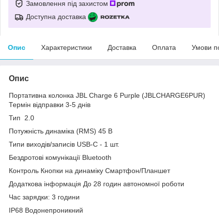
Замовлення під захистом
Доступна доставка
Опис
Характеристики
Доставка
Оплата
Умови п
Опис
Портативна колонка JBL Charge 6 Purple (JBLCHARGE6PUR)
Термін відправки 3-5 днів
Тип 2.0
Потужність динаміка (RMS) 45 В
Типи виходів/записів USB-C - 1 шт.
Бездротові комунікації Bluetooth
Контроль Кнопки на динаміку Смартфон/Планшет
Додаткова інформація До 28 годин автономної роботи
Час зарядки: 3 години
IP68 Водонепроникний