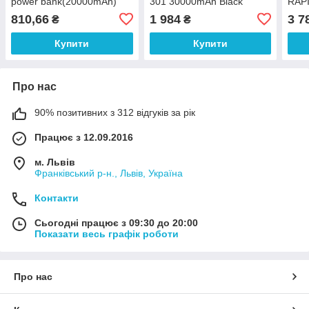
power bank(20000mAh)
301 30000mAh Black
RAP
Black
(CNE-CPB301B)
Blac
810,66
1 984
3 7
₴
₴
B-EU
Купити
Купити
Про нас
90% позитивних з 312 відгуків за рік
Працює з 12.09.2016
м. Львів
Франківський р-н., Львів, Україна
Контакти
Сьогодні працює з 09:30 до 20:00
Показати весь графік роботи
Про нас