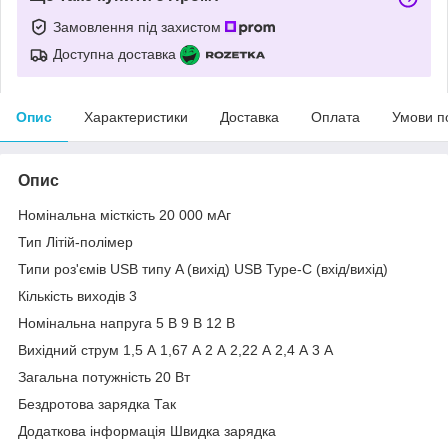
Замовлення під захистом
Доступна доставка
Опис
Характеристики
Доставка
Оплата
Умови п
Опис
Номінальна місткість 20 000 мАг
Тип Літій-полімер
Типи роз'ємів USB типу A (вихід) USB Type-C (вхід/вихід)
Кількість виходів 3
Номінальна напруга 5 В 9 В 12 В
Вихідний струм 1,5 А 1,67 А 2 А 2,22 А 2,4 А 3 А
Загальна потужність 20 Вт
Бездротова зарядка Так
Додаткова інформація Швидка зарядка