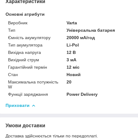
Характеристики
Основні атрибути
Виробник
Varta
Тип
Універсальна батарея
Ємність акумулятору
20000 мА/год
Тип акумулятора
Li-Pol
Вихідна напруга
12 В
Вихідний струм
3 мА
Гарантійний термін
12 міс
Стан
Новий
Максимальна потужність
20
W
Функції заряджання
Power Delivery
Приховати
Умови доставки
Доставка здійснюється тільки по передоплаті.