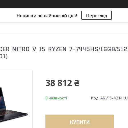
Новинки по найнижчій ціні!
Перегляд
ER NITRO V 15 RYZEN 7-7445HS/16GB/51
01)
38 812 ₴
В наявності
Код:
ANV15-42 NH.U
КУПИТИ