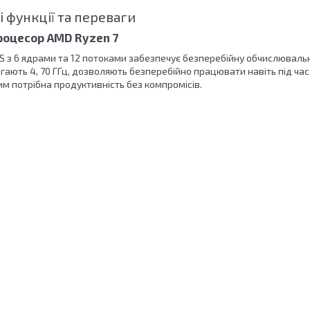
 функції та переваги
оцесор AMD Ryzen 7
 з 6 ядрами та 12 потоками забезпечує безперебійну обчислювальну
ягають 4, 70 ГГц, дозволяють безперебійно працювати навіть під час
ким потрібна продуктивність без компромісів.