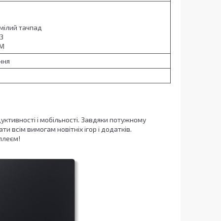
умілий тачпад
 3
PM
ння
дуктивності і мобільності. Завдяки потужному
ти всім вимогам новітніх ігор і додатків.
плеєм!