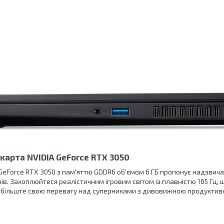
карта NVIDIA GeForce RTX 3050
GeForce RTX 3050 з пам'яттю GDDR6 об'ємом 6 ГБ пропонує надзвичай
в. Захоплюйтеся реалістичним ігровим світом із плавністю 165 Гц,
 Збільште свою перевагу над суперниками з дивовижною продуктив