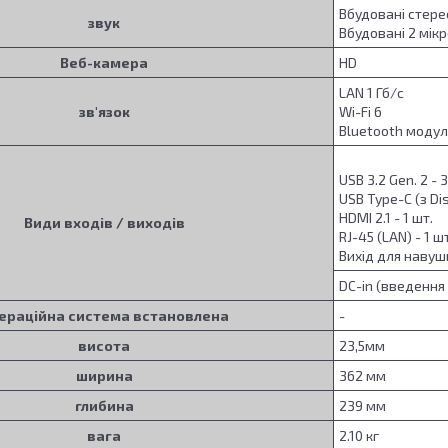
Вбудовані стер
звук
Вбудовані 2 мік
Веб-камера
HD
LAN 1 Гб/с
зв'язок
Wi-Fi 6
Bluetooth модул
USB 3.2 Gen. 2 - 3
USB Type-C (з Dis
HDMI 2.1 - 1 шт.
Види входів / виходів
RJ-45 (LAN) - 1 ш
Вихід для навушн
DC-in (введення 
ераційна система встановлена
-
висота
23,5мм
ширина
362 мм
глибина
239 мм
вага
2.10 кг