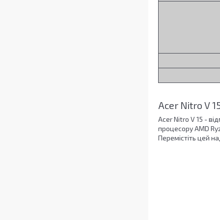
Acer Nitro V 
Acer Nitro V 15 - 
процесору AMD Ryze
Перемістіть цей н