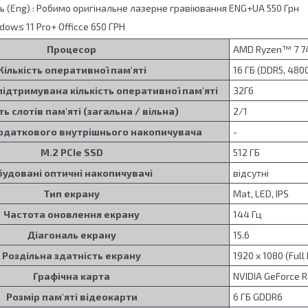
ь (Eng) : Робимо оригінальне лазерне гравіювання ENG+UA 550 Грн
ws 11 Pro+ Officce 650 ГРН
Процесор
AMD Ryzen™ 7 744
Кількість оперативної пам'яті
16 ГБ (DDR5, 480
ідтримувана кількість оперативної пам'яті
32Гб
ть слотів пам'яті (загальна / вільна)
2/1
додаткового внутрішнього накопичувача
-
M.2 PCIe SSD
512 ГБ
будовані оптичні накопичувачі
відсутні
Тип екрану
Mat, LED, IPS
Частота оновлення екрану
144 Гц
Діагональ екрану
15.6
Роздільна здатність екрану
1920 x 1080 (Full
Графічна карта
NVIDIA GeForce 
Розмір пам'яті відеокарти
6 ГБ GDDR6