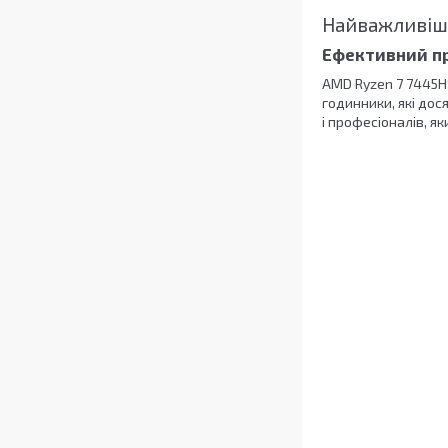
Найважливіші
Ефективний пр
AMD Ryzen 7 7445HS
годинники, які дос
і професіоналів, я