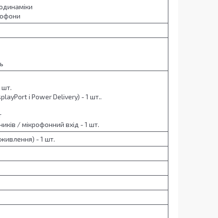
еодинаміки
рофони
ь
 шт.
playPort і Power Delivery) - 1 шт..
т
иків / мікрофонний вхід - 1 шт.
живлення) - 1 шт.