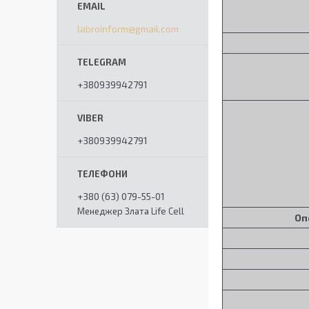
labroinform@gmail.com
+380939942791
+380939942791
+380 (63) 079-55-01
Менеджер Злата Life Cell
Оп