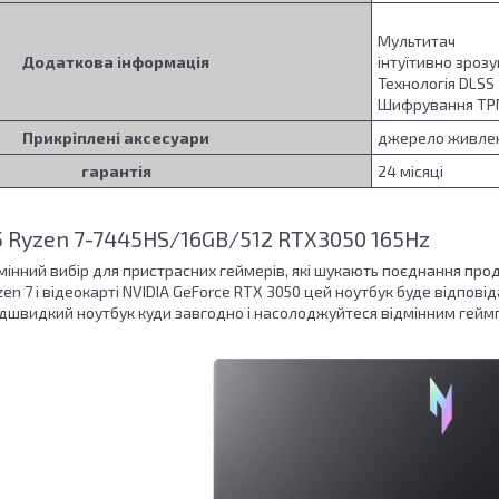
Мультитач
Додаткова інформація
інтуїтивно зроз
Технологія DLSS
Шифрування T
Прикріплені аксесуари
джерело живле
гарантія
24 місяці
15 Ryzen 7-7445HS/16GB/512 RTX3050 165Hz
відмінний вибір для пристрасних геймерів, які шукають поєднання про
n 7 і відеокарті NVIDIA GeForce RTX 3050 цей ноутбук буде відповіда
адшвидкий ноутбук куди завгодно і насолоджуйтеся відмінним гейм