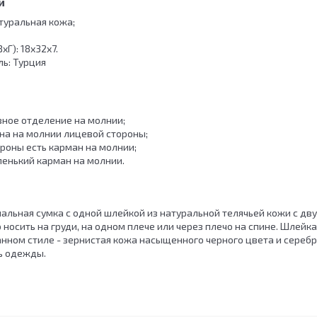
и
туральная кожа;
Г): 18х32х7.
ь: Турция
овное отделение на молнии;
ана на молнии лицевой стороны;
ороны есть карман на молнии;
аленький карман на молнии.
льная сумка с одной шлейкой из натуральной телячьей кожи с дв
носить на груди, на одном плече или через плечо на спине. Шлейка
нном стиле - зернистая кожа насыщенного черного цвета и сереб
ль одежды.