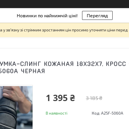
Новинки по найнижчій ціні!
Перегляд
а у зв'язку зі стрімким зростанням цін просимо уточняти ціни пере
УМКА-СЛИНГ КОЖАНАЯ 18Х32Х7, КРОСС 
5060A ЧЕРНАЯ
1 395 ₴
3 185 ₴
В наявності
Код:
A25F-5060A