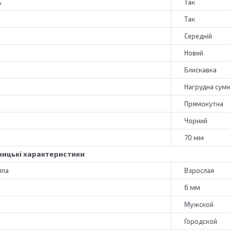
ь
Так
Так
Середній
Новий
Блискавка
Нагрудна сум
Прямокутна
Чорний
70 мм
ицькі характеристики
ппа
Взрослая
6 мм
Мужской
Городской