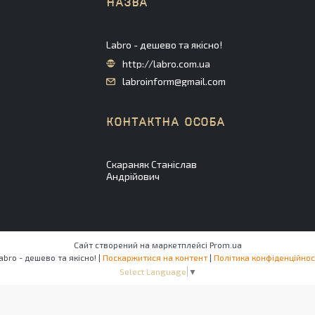
Labro - дешево та якісно!
http://labro.com.ua
labroinform@gmail.com
Скараняк Станіслав
Андрійович
Сайт створений на маркетплейсі
Prom.ua
Labro - дешево та якісно! |
Поскаржитися на контент
|
Політика конфіденційнос
Select Language
▼