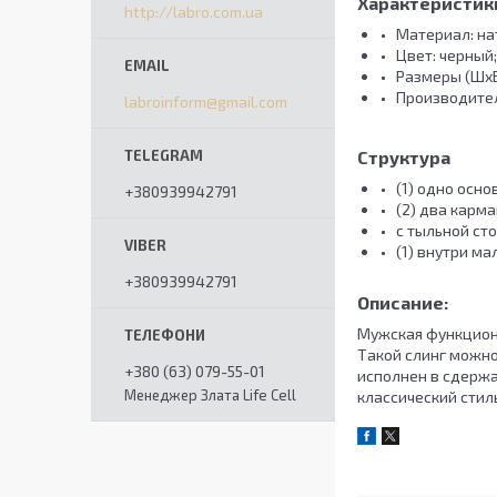
Характеристик
http://labro.com.ua
Материал: на
Цвет: черный;
Размеры (ШхВх
Производител
labroinform@gmail.com
Структура
(1) одно осн
+380939942791
(2) два карм
с тыльной ст
(1) внутри м
+380939942791
Описание:
Мужская функциона
Такой слинг можно 
+380 (63) 079-55-01
исполнен в сдержа
Менеджер Злата Life Cell
классический сти