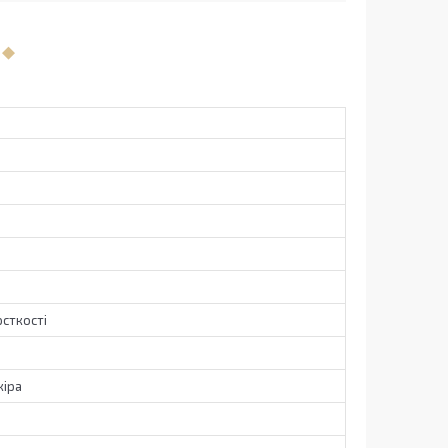
сткості
кіра