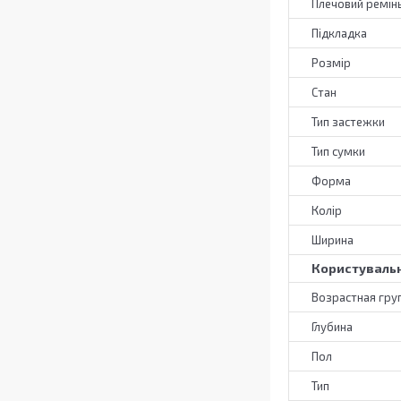
Плечовий ремін
Підкладка
Розмір
Стан
Тип застежки
Тип сумки
Форма
Колір
Ширина
Користувальн
Возрастная гру
Глубина
Пол
Тип