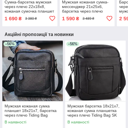
Сумка-барсетка мужская
Мужская кожаная сумка-
Барс
через плечо 22х18х8,
мессенджер 21х25х6,
чере
кожаная сумочка планшет
барсетка через плечо
мужс
Tiding Bag TD-69291
Tiding Bag A25-3278A
кожи
1 690
1 590
2 5
₴
₴
3 380 ₴
3 489 ₴
черная
Черная
кори
Акційні пропозиції та новинки
–56%
–56%
Мужская кожаная сумка
Мужская барсетка 18х21х7,
планшет 18х21х7, барсетка
кожаная сумка планшетка
через плечо Tiding Bag
через плечо Tiding Bag SK
LA3314-1BL черная
N5386 черная
В наявності
В наявності