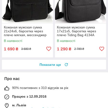
Кожаная мужская сумка
Кожаная мужская сумка
21х24х6, барсетка через
17х21х5, барсетка через
плечо мягкая, мессенджер
плечо Tiding Bag 4134A
для гаджетов BEXHILL TD-
черная
В наявності
В наявності
21334A
1 690
1 290
₴
₴
3 680 ₴
2 789 ₴
Показати ще
Про нас
90% позитивних з 310 відгуків за рік
Працює з 12.09.2016
м. Львів