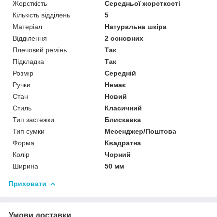
Жорсткість
Середньої жорсткості
Кількість відділень
5
Матеріал
Натуральна шкіра
Відділення
2 основних
Плечовий ремінь
Так
Підкладка
Так
Розмір
Середній
Ручки
Немає
Стан
Новий
Стиль
Класичний
Тип застежки
Блискавка
Тип сумки
Месенджер/Поштова
Форма
Квадратна
Колір
Чорний
Ширина
50 мм
Приховати
Умови доставки