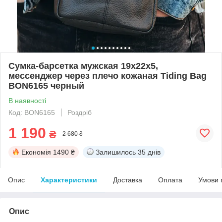
Сумка-барсетка мужская 19х22х5,
мессенджер через плечо кожаная Tiding Bag
BON6165 черный
В наявності
Код: BON6165
Роздріб
1 190
₴
2 680 ₴
Економія
1490 ₴
Залишилось
35 днів
Опис
Характеристики
Доставка
Оплата
Умови 
Опис