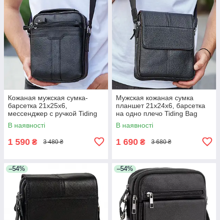
Кожаная мужская сумка-
Мужская кожаная сумка
барсетка 21х25х6,
планшет 21х24х6, барсетка
мессенджер с ручкой Tiding
на одно плечо Tiding Bag
Bag 73957 черная
M1254A черная
В наявності
В наявності
1 590
1 690
₴
₴
3 480 ₴
3 680 ₴
–54%
–54%