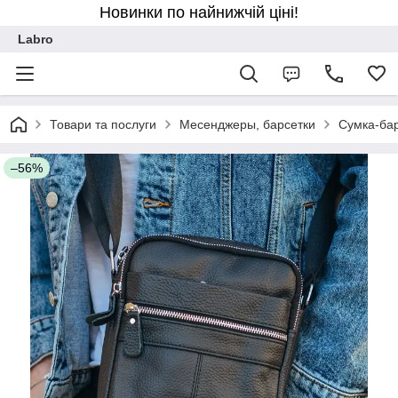
Новинки по найнижчій ціні!
Labro
Товари та послуги
Месенджеры, барсетки
Сумка-бар
–56%