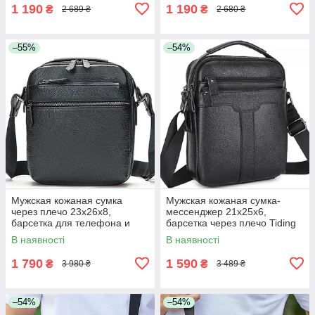
1 190
1 190
₴
₴
2 689 ₴
2 680 ₴
–55%
–54%
Мужская кожаная сумка
Мужская кожаная сумка-
через плечо 23х26х8,
мессенджер 21х25х6,
барсетка для телефона и
барсетка через плечо Tiding
документов Tiding Bag
Bag A25-3278A Черная
В наявності
В наявності
711511 черная
1 790
1 590
₴
₴
3 980 ₴
3 489 ₴
–54%
–54%