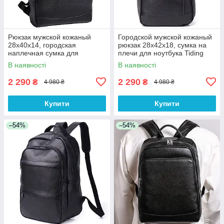
Рюкзак мужской кожаный
Городской мужской кожаный
28х40х14, городская
рюкзак 28х42х18, сумка на
наплечная сумка для
плечи для ноутбука Tiding
ноутбука и документов,
Bag B2-03555A, черная
В наявності
В наявності
черный
2 290
2 290
₴
₴
4 980 ₴
4 980 ₴
Купити
Купити
–54%
–54%