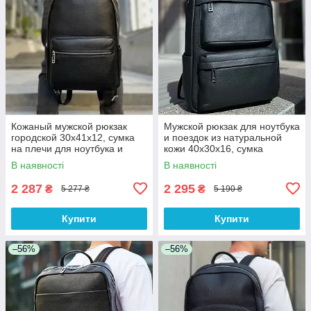
Кожаный мужской рюкзак
Мужской рюкзак для ноутбука
городской 30х41х12, сумка
и поездок из натуральной
на плечи для ноутбука и
кожи 40х30х16, сумка
документов Tiding Bag 20334
наплечная Tiding Bag ,
В наявності
В наявності
черная
черная
2 287
2 295
₴
₴
5 277 ₴
5 190 ₴
Купити
Купити
–56%
–56%