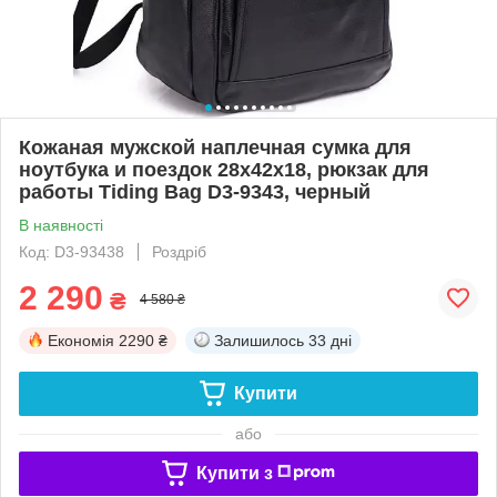
Кожаная мужской наплечная сумка для
ноутбука и поездок 28х42х18, рюкзак для
работы Tiding Bag D3-9343, черный
В наявності
Код: D3-93438
Роздріб
2 290
₴
4 580 ₴
Економія
2290 ₴
Залишилось
33 дні
Купити
або
Купити з