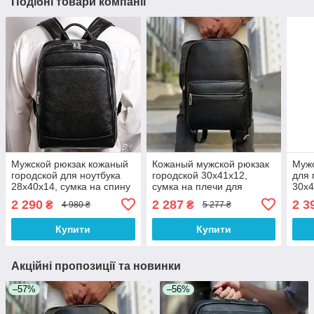
Подібні товари компанії
Мужской рюкзак кожаный
Кожаный мужской рюкзак
Мужс
городской для ноутбука
городской 30х41х12,
для 
28х40х14, сумка на спину
сумка на плечи для
30х4
для студента Tiding Bag ,
ноутбука и документов
в оф
2 290
2 287
2 3
₴
₴
4 980 ₴
5 277 ₴
черная
Tiding Bag 20334 черная
чер
Купити
Купити
Акційні пропозиції та новинки
–57%
–56%