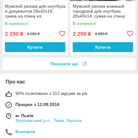
Мужской рюкзак для ноутбука
Мужской рюкзак кожаный
и документов 28х42х18,
городской для ноутбука
сумка на спину из
28х40х14, сумка на спину
натуральной кожи Tiding Bag
для студента Tiding Bag ,
В наявності
В наявності
B2-37342A
черная
2 290
2 290
₴
₴
4 980 ₴
4 980 ₴
Купити
Купити
Показати ще
Про нас
90% позитивних з 312 відгуків за рік
Працює з 12.09.2016
м. Львів
Франківський р-н., Львів, Україна
Контакти