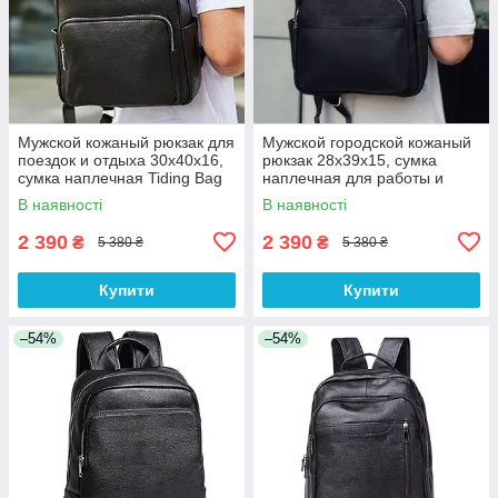
Мужской кожаный рюкзак для
Мужской городской кожаный
поездок и отдыха 30х40х16,
рюкзак 28х39х15, сумка
сумка наплечная Tiding Bag
наплечная для работы и
59331, черная
путешествий Tiding Bag
В наявності
В наявності
60320 черная
2 390
2 390
₴
₴
5 380 ₴
5 380 ₴
Купити
Купити
–54%
–54%