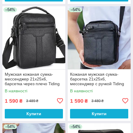
–54%
–54%
Мужская кожаная сумка-
Кожаная мужская сумка-
мессенджер 21х25х6,
барсетка 21х25х6,
барсетка через плечо Tiding
мессенджер с ручкой Tiding
Bag A25-3278A Черная
Bag 73957 черная
В наявності
В наявності
1 590
1 590
₴
₴
3 489 ₴
3 480 ₴
Купити
Купити
–54%
–54%