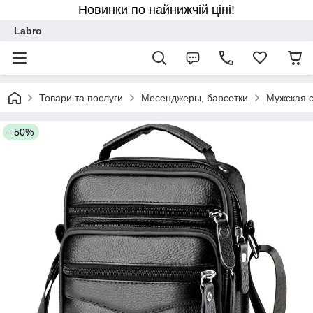
Новинки по найнижчій ціні!
Labro
Товари та послуги
Месенджеры, барсетки
Мужская с
–50%