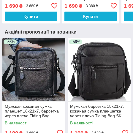
Tiding Bag M1254A черная
Tiding Bag TD-69291
плеч
1 690
1 690
1 6
₴
₴
3 680 ₴
3 380 ₴
черная
чер
Купити
Купити
Акційні пропозиції та новинки
–56%
–56%
Мужская кожаная сумка
Мужская барсетка 18х21х7,
планшет 18х21х7, барсетка
кожаная сумка планшетка
через плечо Tiding Bag
через плечо Tiding Bag SK
LA3314-1BL черная
N5386 черная
В наявності
В наявності
1 190
1 190