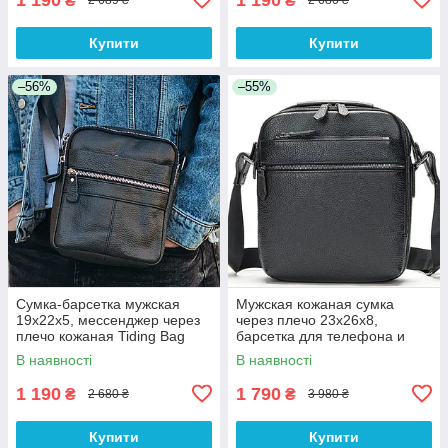
₴
₴
2 689 ₴
2 680 ₴
Купити
Купити
–56%
–55%
Сумка-барсетка мужская
Мужская кожаная сумка
19х22х5, мессенджер через
через плечо 23х26х8,
плечо кожаная Tiding Bag
барсетка для телефона и
BON6165 черный
документов Tiding Bag
В наявності
В наявності
711511 черная
1 190
1 790
₴
₴
2 680 ₴
3 980 ₴
Купити
Купити