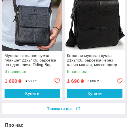
Мужская кожаная сумка
Кожаная мужская сумка
планшет 21х24х6, барсетка
21х24х6, барсетка через
на одно плечо Tiding Bag
плечо мягкая, мессенджер
M1254A черная
для гаджетов BEXHILL TD-
В наявності
В наявності
21334A
1 690
1 690
₴
₴
3 680 ₴
3 680 ₴
Купити
Купити
Показати ще
Про нас