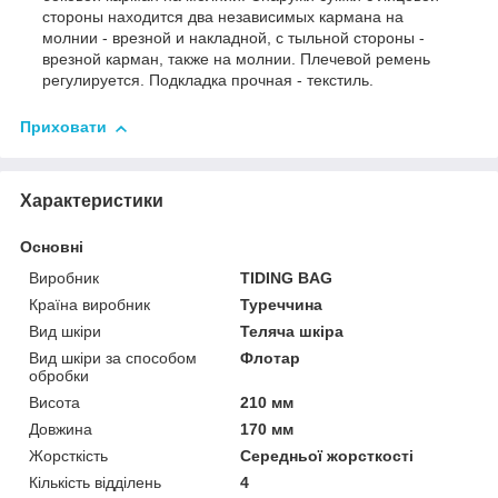
стороны находится два независимых кармана на
молнии - врезной и накладной, с тыльной
стороны -
врезной карман, также на молнии. Плечевой ремень
регулируется. Подкладка прочная - текстиль.
Приховати
Характеристики
Основні
Виробник
TIDING BAG
Країна виробник
Туреччина
Вид шкіри
Теляча шкіра
Вид шкіри за способом
Флотар
обробки
Висота
210 мм
Довжина
170 мм
Жорсткість
Середньої жорсткості
Кількість відділень
4