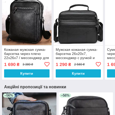
Кожаная мужская сумка-
Мужская кожаная сумка-
Сумк
барсетка через плечо
барсетка 26х20х7,
чере
22х26х7 / мессенджер для
мессенджер с ручкой и
мес
телефона и документов,
ремнем через плечо BX-
глад
1 690
1 290
1 6
₴
₴
3 380 ₴
2 580 ₴
черный
10041 черный
5546
Купити
Купити
Акційні пропозиції та новинки
–56%
–56%