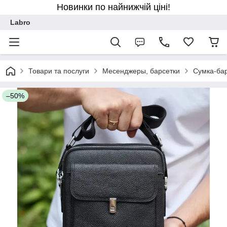
Новинки по найнижчій ціні!
Labro
Товари та послуги
Месенджеры, барсетки
Сумка-бар
–50%