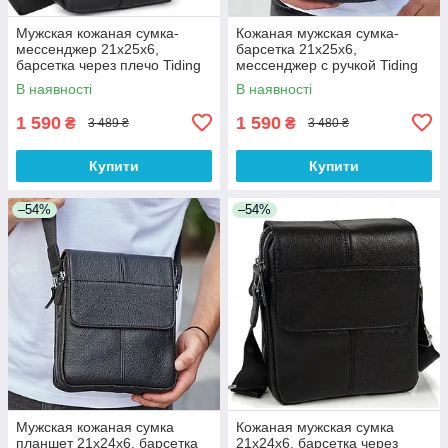
Мужская кожаная сумка-
Кожаная мужская сумка-
мессенджер 21х25х6,
барсетка 21х25х6,
барсетка через плечо Tiding
мессенджер с ручкой Tiding
Bag A25-3278A Черная
Bag 73957 черная
В наявності
В наявності
1 590
1 590
₴
₴
3 489 ₴
3 480 ₴
Купити
Купити
–54%
–54%
Мужская кожаная сумка
Кожаная мужская сумка
планшет 21х24х6, барсетка
21х24х6, барсетка через