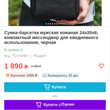
Сумка-барсетка мужская кожаная 24х20х8,
компактный мессенджер для ежедневного
использования, черная
В наявності
Код: TD-64880
Роздріб
1 890
₴
3 780 ₴
Економія
1890 ₴
Залишилось
32 дні
Купити
або
Купити з