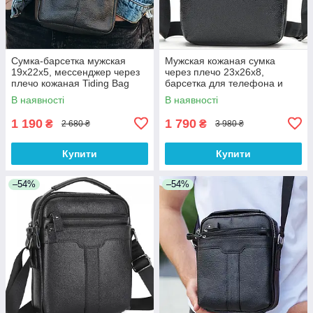
Сумка-барсетка мужская
Мужская кожаная сумка
19х22х5, мессенджер через
через плечо 23х26х8,
плечо кожаная Tiding Bag
барсетка для телефона и
BON6165 черный
документов Tiding Bag
В наявності
В наявності
711511 черная
1 190
1 790
₴
₴
2 680 ₴
3 980 ₴
Купити
Купити
–54%
–54%