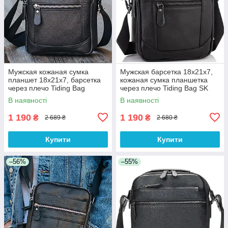
Мужская кожаная сумка
Мужская барсетка 18х21х7,
планшет 18х21х7, барсетка
кожаная сумка планшетка
через плечо Tiding Bag
через плечо Tiding Bag SK
LA3314-1BL черная
N5386 черная
В наявності
В наявності
1 190
1 190
₴
₴
2 689 ₴
2 680 ₴
Купити
Купити
–56%
–55%