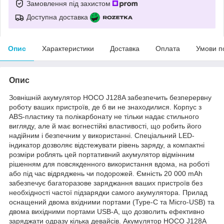
Замовлення під захистом
Доступна доставка
Опис
Характеристики
Доставка
Оплата
Умови п
Опис
Зовнішній акумулятор HOCO J128A забезпечить безперервну
роботу ваших пристроїв, де б ви не знаходилися. Корпус з
ABS-пластику та полікарбонату не тільки надає стильного
вигляду, але й має вогнестійкі властивості, що робить його
надійним і безпечним у використанні. Спеціальний LED-
індикатор дозволяє відстежувати рівень заряду, а компактні
розміри роблять цей портативний акумулятор відмінним
рішенням для повсякденного використання вдома, на роботі
або під час відряджень чи подорожей. Ємність 20 000 mAh
забезпечує багаторазове заряджання ваших пристроїв без
необхідності частої підзарядки самого акумулятора. Прилад
оснащений двома вхідними портами (Type-C та Micro-USB) та
двома вихідними портами USB-A, що дозволить ефективно
заряджати одразу кілька девайсів. Акумулятор HOCO J128A