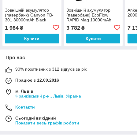
Зовнішній акумулятор
Зовнішній акумулятор
Anke
(павербанк) Canyon PB-
(павербанк) EcoFlow
2000
301 30000mAh Black
RAPID Mag 10000mAh
(CNE-CPB301B)
Black (EF-RAPIDQI1-10K-
1 984
3 782
7 1
₴
₴
B-EU)
Купити
Купити
Про нас
90% позитивних з 312 відгуків за рік
Працює з 12.09.2016
м. Львів
Франківський р-н., Львів, Україна
Контакти
Сьогодні вихідний
Показати весь графік роботи