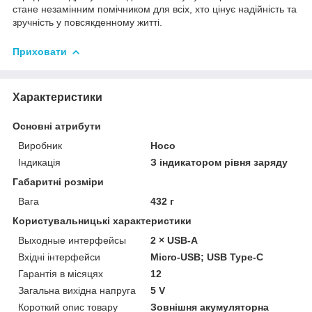
стане незамінним помічником для всіх, хто цінує надійність та
зручність у повсякденному житті.
Приховати
Характеристики
Основні атрибути
Виробник
Hoco
Індикація
З індикатором рівня заряду
Габаритні розміри
Вага
432 г
Користувальницькі характеристики
Выходные интерфейсы
2 × USB-A
Вхідні інтерфейси
Micro-USB; USB Type-C
Гарантія в місяцях
12
Загальна вихідна напруга
5 V
Короткий опис товару
Зовнішня акумуляторна